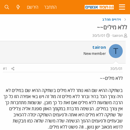
התחבר
הירשם
וידויים מהלב
ללא מילים~~
פ
פ
30/5/01
tairon
ו
ו
ת
ר
tairon
T
ח
ס
New member
ה
ם
נ
ב
ו
ת
#1
30/5/01
ש
א
א
ר
ללא מילים~~
י
ך
בשתיקה ההיא שם הוא נותר ללא מילים בשתיקה ההיא שם במילים לא
היה צורך הכל בהיר וברור ללא מילים זה מול זה ויש באי אמירה הזו כל כך
הרבה משמעות ללא מילים ואם זאת כל כך מובן.. שנשמות מתחברות כך
אין צורך במילים.. הנשימה מדברת במקומך האוזן סופגת אליה צלילים
של שתיקה ללא מילים היא ואתה ולפעמים השתיקה יכולה להכאיב
שבעתיים ולפעמים ההפך הנשימה שלה משרה שלווה כמו מבקשת
לרפא מכאוב ישן נושן... וזה פשוט ללא מילים..