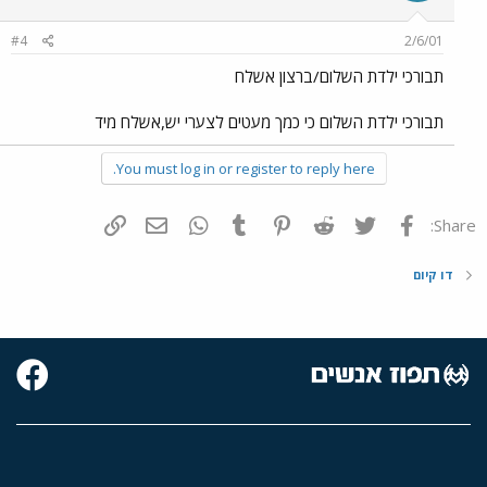
#4
2/6/01
תבורכי ילדת השלום/ברצון אשלח
תבורכי ילדת השלום כי כמך מעטים לצערי יש,אשלח מיד
You must log in or register to reply here.
פייסבוק
Twitter
Reddit
Pinterest
Tumblr
WhatsApp
דואר אלקטרוני
הוסף קישור
Share:
דו קיום