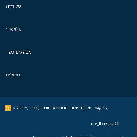
טלוויזיה
סלולארי
מבשלים כשר
חתולים
צור קשר
תקנון הפורום
מדיניות פרטיות
עזרה
עמוד ראשי
עברית (he_IL)