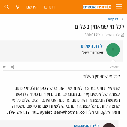
התחבר
הירשם
דו קיום
לכל מי שמאמין בשלום
פ
פ
ילדת השלום
2/6/01
ו
ו
ת
ר
ילדת השלום
י
ח
ס
New member
ה
ם
נ
ב
ו
ת
#1
2/6/01
ש
א
א
ר
לכל מי שמאמין בשלום
י
ך
שמי אילת ואני בת 12. לאחר שקראתי בקשה כאן החלטתי לכתוב
עצומה של אנשים (ילדים, מבוגרים, ערבים ויהודים כאחד) לראש
הממשלה ובעצומה יהיה כתוב עד כמה אני ואתם רוצים שלום כל מי
שרוצה לחתום על עצומה זו מתבקש לשלוח שם פרטי שם משפחה
ודואר אלקטרוני אל:
ayelet_sen@hotmail.co.il
בתודה מראש אילת
ד*ר הופMAN