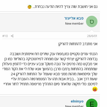
גם אני חושבת שזה צריך להיות הודעה נבחרת...
סבא אליעזר
ס
New member
#10
28/6/01
אני מתנדב להתחזות להוריקן
הכנתי עזרים טקטיים כמו,מפוח ענק שיזרים רוח איימתנית ושובבה
(בדומה להוריקן) יצרתי קשר עם מומחה לפירוטכניקה בהווליווד כמו כן
אני מבקש כמה פרטים על גובה משקל וצבע עיניים כדי להזמין פעלולן
שמתמחה בהתחזות (רמבו סרב) בהמשך אנא שלח לי את הקוד הסודי
שלך וסיסמאות מזהות ממני סבא שעומל על התחזות להוריקן 24
שעות דרך אגב ...בבית אבות תהו על המטמורפוזה העוברת עליי
לסיכום: כולי תיקווה שלאחר סיום התהליך מריפוסה תתחיל לחזר אחריי
elninyo
E
New member