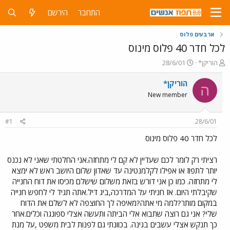
התחבר
הירשם
ארבעים פלוס
לכל חדר 40 פלוס מינוס
פ
פ
הוריקן*
28/6/01
ו
ו
ת
ר
הוריקן*
ה
ח
ס
New member
ה
ם
נ
ב
ו
ת
#1
28/6/01
ש
א
א
ר
לכל חדר 40 פלוס מינוס
י
ך
רציתי רק לומר לכם שעדיין לא קם לי מתחזה.אני החלטתי שאני לא נכנס
יותר לתפוז או אפילו לקלמנטינה עד שאדון שלום היושב ראש לא ימצא
לי מתחזה. כמו כן אני דורש בזאת משלום שישלם מכיסו את דוח החנייה
שקיבלתי היום. אז חניתי על המדרכה,ביג דיל.אתה תגיד לי לחפש חנייה
במקום מותר?למה מי אתה?מאיפה לך החוצפה לא לשלם את הדוח
שלי? אני גם רוצה שתבוא אלי הביתה ותעשה אצלי ספונגה וכלים.אחר
כך תנקש אצלי עשבים בגינה. בכוונתי גם לפנות לבית משפט ,על מנת