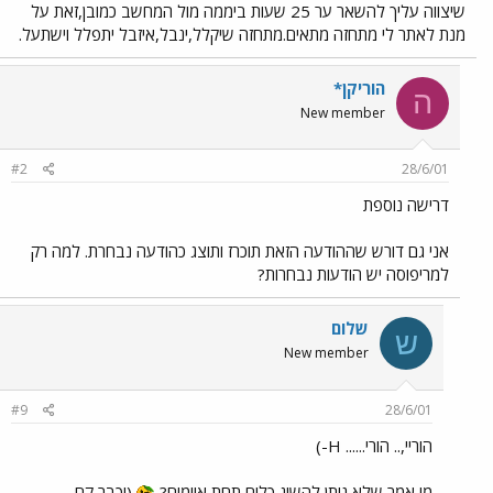
שיצווה עליך להשאר ער 25 שעות ביממה מול המחשב כמובן,זאת על
מנת לאתר לי מתחזה מתאים.מתחזה שיקלל,ינבל,איזבל יתפלל וישתעל.
הוריקן*
ה
New member
#2
28/6/01
דרישה נוספת
אני גם דורש שההודעה הזאת תוכרז ותוצג כהודעה נבחרת. למה רק
למריפוסה יש הודעות נבחרות?
שלום
ש
New member
#9
28/6/01
הוריי,.. הורי...... H-)
מי אמר שלא ניתן להשיג כלום תחת איומים?
(וכבר קם