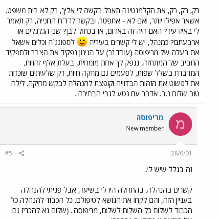
רק, רק, רק, את הקלמנטינה תאכל בקשה לי אליך, רק לא בית משפט,
אשאר אפילו יותר, ואם לא - אתפטר. ובקשר לדו``ח החנייה, רק תאמר
לי באיזו עיר? האם היה זה באדום, או בכחול לבן? שני הגלגלים או
ארבעתם? כמנהל, יש לי קשרים בעיריה
לספונג`ה וכלים אשאל
את בעלה של מריפוסה (עובד זר) על הגינון נפקיד את הצבר ולתפקיד
החביב של המתחזה, ננפק לך אחת מומחית, בעלת אלף זהויות,
המדברת בשלל שפות, לפעמים גם מחקה חיות, רק שלעיתים שוכחת
את לפשוט את הזהות הבדוייה וקופצת להנהלה לבקש מחיקה. לילה
טוב שלום נ.ב. אדבר עם נטע לגבי הבחירה .
מריפוסה
מ
New member
#5
28/6/01
זה בגלל שיש לי..
קשרים בהנהלה. בהתחלה היו לי בשיער, אבל פניתי להנהלה
בעניין הזה, והם לקחו את הנושא לטיפולם. כל הכבוד להנהלה כל
הכבוד לשלום כל השלום לשלום, מריפוסה.. (שלום נא להכריז גם