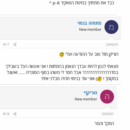
כבד את מתחזיך במיטת הפאקיר 8-p ^
מתחזה בנסוי
מ
New member
#17
29/6/01
הוריקן מזל טוב על ההודעה ועלי
מצאתי לנכון להיות עבדך הנאמן בהתחזות ! אני אעשה הכל בשבילך
בסדרררררררררררררר אבל חסר לי משהו בסוף הסוכריה ....... ואשגל
במקומך !
) ואני עוד בניסוי תהיה סבלני איתי
הוריקן*
ה
New member
#18
30/6/01
המקל והגזר