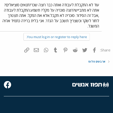
עוד לא התקבלת לעבודה ואתה כבר רוצה שכר?תנאים סוציאלים?
אתה לא מתבייש?רוצה סוכריה על מקל? תשמע.התקבלת לעבודה
,אבל זה הסידור: סוכריה לא תקבל.אלא את המקל. אתה תצטרך
לחזר לשקר וכשצריך תשכב על הגדר. אני בלית ברירה כתמיד אהיה
המשגל.
You must log in or register to reply here.
פייסבוק
Twitter
Reddit
Pinterest
Tumblr
WhatsApp
דואר אלקטרוני
הוסף קישור
Share:
ארבעים פלוס