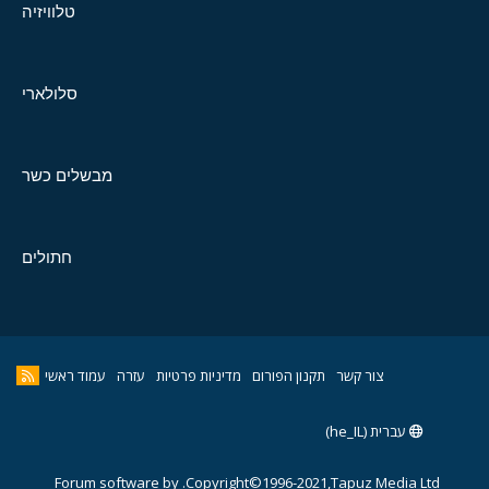
טלוויזיה
סלולארי
מבשלים כשר
חתולים
צור קשר
תקנון הפורום
מדיניות פרטיות
עזרה
עמוד ראשי
עברית (he_IL)
Forum software by
Copyright©1996-2021,Tapuz Media Ltd.