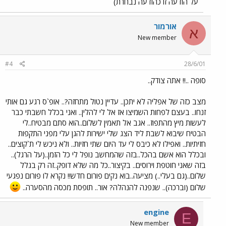
על הודעה זו כהודעה נבחרת)
אורמור
א
New member
#4
28/6/01
סופה ..!! אתה צודק..
מצב כזה של אפליה לא יתכן.. עדיין נטול מתחזה?.. אופ`ס רגע גם אותי
זנחו.. בעצם לפחות השמיצו אז אל לי להלין.. ואני בכלל חשבתי כבר
לעשות מיץ מהתפוז.. אגב אל תאמין לשלום..הוא סתם מבטיח..לי
הבטיח שיבוא לשבת ליד הצג שלי ישירות להגן עלי מפני התקפות
חזיתיות.. ואפילו לא כיבס לי עד היום שתי חזיות.. ולא ניכש לי ת`קוצים..
ובכלל הוא אשם בהכל..בזה שהמחשב נופל לי כל הזמן..(על הרגל)..
בזה שאני חוטפת וירוסים.. בקיצור..כל מה שלא דופק..זה רק בגלל
שלום..(גם בעלי..) מציעה..בוא נקים פורום חדש!! נקרא לו פורום נפגעי
שלום (וברכה).. שנפנה להנהלה? אור.. תופסת מכסה מהסערה..
engine
E
New member