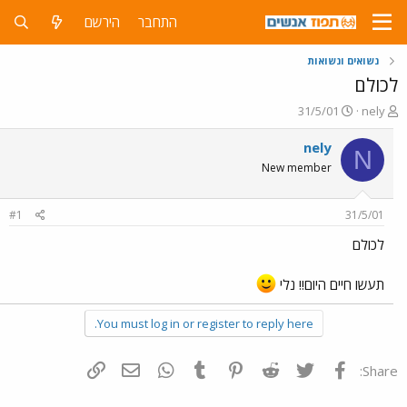
התחבר
הירשם
נשואים ונשואות
לכולם
פ
פ
31/5/01
nely
ו
ו
ת
ר
nely
N
ח
ס
New member
ה
ם
נ
ב
ו
ת
#1
31/5/01
ש
א
א
ר
לכולם
י
ך
תעשו חיים היום!! נלי
You must log in or register to reply here.
פייסבוק
Twitter
Reddit
Pinterest
Tumblr
WhatsApp
דואר אלקטרוני
הוסף קישור
Share: