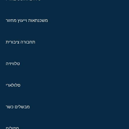
משכנתאות וייעוץ מחזור
תחבורה ציבורית
טלוויזיה
סלולארי
מבשלים כשר
חתולים