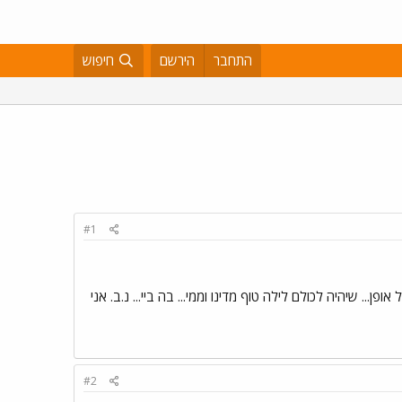
התחבר
הירשם
חיפוש
#1
פן... שיהיה לכולם לילה טוף מדינו וממי... בה ביי... נ.ב. אני
#2