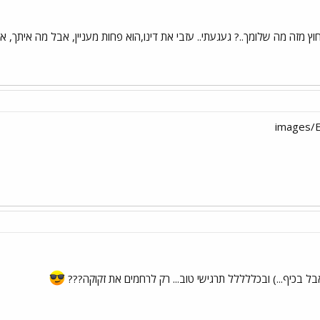
וץ מזה מה שלומך..? געגעתי.. עזבי את דינו,הוא פחות מעניין, אבל מה איתך, 
אבל בכיף...) ובכללללל תרגישי טוב... רק לרחמים את זקוקה???