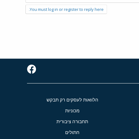
You must log in or register to reply here.
הלוואות לעסקים רק תבקש
מכוניות
תחבורה ציבורית
חתולים