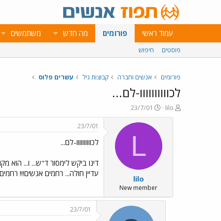
עמוד ראשי
פורומים
מה חדש
משתמשים
פוסטים
חיפוש
פורומים
אנשים וחברה
קבוצות גיל
עשרים פלוס
לכוווווווווו-לם...
פ
פ
23/7/01
lilo
ו
ו
ת
ר
23/7/01
ח
ס
L
לכוווווווווו-לם...
ה
ם
נ
ב
ו
ת
דינו ביקש לימסור ד"ש... ו... הוא מק
ש
א
עדיין חולה... רחמים אנשים!!! רחמים!!
lilo
א
ר
י
New member
ך
23/7/01