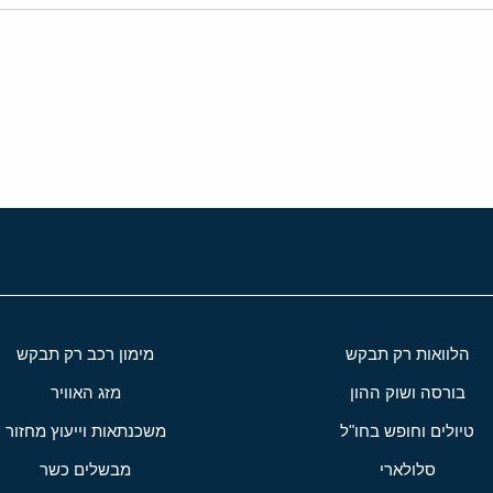
י
שור
הלוואות רק תבקש
מימון רכב רק תבקש
בורסה ושוק ההון
מזג האוויר
טיולים וחופש בחו"ל
משכנתאות וייעוץ מחזור
סלולארי
מבשלים כשר