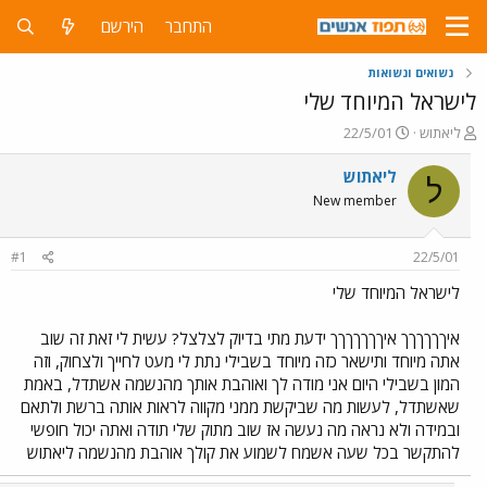
התחבר
הירשם
נשואים ונשואות
לישראל המיוחד שלי
פ
פ
ליאתוש
22/5/01
ו
ו
ת
ר
ליאתוש
ל
ח
ס
New member
ה
ם
נ
ב
ו
ת
#1
22/5/01
ש
א
א
ר
לישראל המיוחד שלי
י
ך
איךךךךךך איךךךךךךך ידעת מתי בדיוק לצלצל? עשית לי זאת זה שוב
אתה מיוחד ותישאר כזה מיוחד בשבילי נתת לי מעט לחייך ולצחוק, וזה
המון בשבילי היום אני מודה לך ואוהבת אותך מהנשמה אשתדל, באמת
שאשתדל, לעשות מה שביקשת ממני מקווה לראות אותה ברשת ולתאם
ובמידה ולא נראה מה נעשה אז שוב מתוק שלי תודה ואתה יכול חופשי
להתקשר בכל שעה אשמח לשמוע את קולך אוהבת מהנשמה ליאתוש