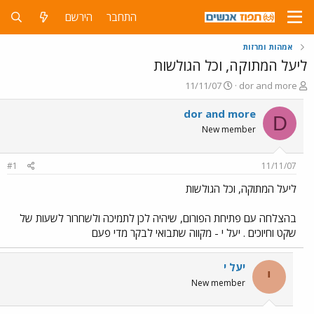
התחבר
הירשם
אמהות ומרזות
ליעל המתוקה, וכל הגולשות
פ
פ
11/11/07
dor and more
ו
ו
ת
ר
dor and more
D
ח
ס
New member
ה
ם
נ
ב
ו
ת
#1
11/11/07
ש
א
א
ר
ליעל המתוקה, וכל הגולשות
י
ך
בהצלחה עם פתיחת הפורום, שיהיה לכן לתמיכה ולשחרור לשעות של
שקט וחיוכים . יעל י - מקווה שתבואי לבקר מדי פעם
יעל י
י
New member