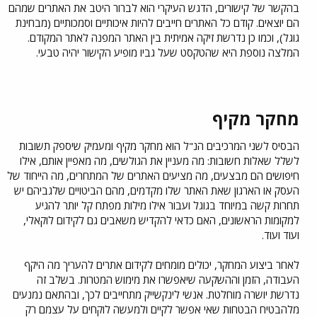
בהקשר של קישורים, הדגש העיקרי הוא לברור היטב את האתרים שמהם
הם יוצאים. קודם כל האתרים חייבים להיות איכותיים וסמכותיים (מבחינת
גוגל), וכמו כן נדרשת זיקה אמיתית בין האתר המפנה לאתר המקודם.
המלצה נוספת היא שהטקסט שעל גביו מופיע הקישור יהיה טבעי.
מחקר מקיף​
הבסיס לשני המרכיבים הנ"ל הוא מחקר מקיף ומעמיק שיספק תשובות
לשלל שאלות חשובות: מה מעניין את הגולשים, מה מאפיין אותם, אילו
חיפושים הם מבצעים, מה מציעים האתרים של המתחרים, מה הייחוד של
העסק או הארגון שאת האתר שלו מקדמים, מהם הביטויים שלגביהם יש
תחרות קשה במיוחד בגוגל ועבור אילו מילות מפתח קל יותר להגיע
למקומות הראשונים, האם כדאי להקדיש משאבים גם לקידום לוקאלי,
ועוד ועוד.
לאחר ביצוע המחקר, יכולים מומחים לקידום אתרים להעריך מה היקף
העבודה, הזמן וההשקעה שיאפשרו את מימוש המטרות. בשלב זה
נדרשת יושרה מוחלטת. אנשי לינקשייק מתחייבים לכך, ובהתאם נמנעים
מלהבטיח הבטחות שאי אפשר לקיים ולמעשה לוקחים על עצמם רק