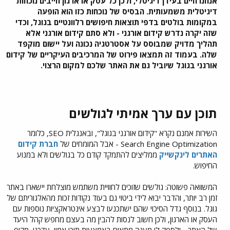
אנחנו חיים בעידן דיגיטלי, ולכן כל עסק או ארגון חייבים נוכחות
דיגיטלית משמעותית. הבסיס של נוכחות כזו הוא הופעה
במקומות בולטים בדפי תוצאות חיפושים רלוונטיים בגוגל, וכדי
שזה יקרה נדרש קידום אורגני - ולא סתם קידום אורגני אלא
תהליך מדויק שמבוסס על אסטרטגיה נכונה ועל יישום מוקפד
שלה. בעמוד זה תמצאו פירוט של המרכיבים העיקריים של קידום
אורגני בגוגל שיוביל גם את האתר שלכם למקום הרצוי.
תוכן עם ערך אמיתי לגולשים​
השירות אמנם נקרא "קידום אורגני בגוגל", ובאנגלית SEO, כלומר
Search Engine Optimization - אבל המומחים של
חברת קידום
האתרים לינקשייק
ממליצים להתמקד קודם כל בגולשים ולא במנוע
החיפוש.
המשוואה פשוטה: גולשים שזוכים לחוויית משתמש מוצלחת יישארו באתר
זמן רב יותר, והדבר יבוא לידי ביטוי גם בעוד נקודות זכות מהאלגוריתם של
גוגל. בנוסף גדל הסיכוי שהם ישתכנעו לבצע אינטראקציות נוספות עם
העסק או הארגון, ולכן חשוב לנסות להבין מה בעצם מחפש קהל היעד
של האתר - ולספק לו מענה מתאים באמצעות תוכן אמין, עדכני, מקיף,