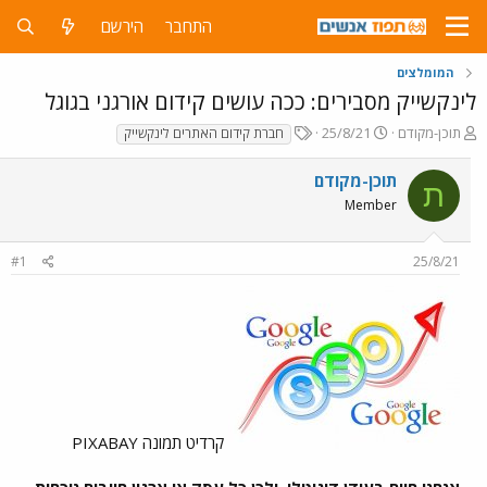
התחבר
הירשם
המומלצים
לינקשייק מסבירים: ככה עושים קידום אורגני בגוגל
פ
פ
T
תוכן-מקודם
25/8/21
חברת קידום האתרים לינקשייק
ו
ו
a
ת
ר
g
תוכן-מקודם
ת
ח
ס
s
Member
ה
ם
נ
ב
ו
ת
#1
25/8/21
ש
א
א
ר
י
ך
קרדיט תמונה PIXABAY