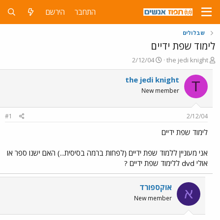
התחבר
הירשם
שבלולים
לימוד שפת ידיים
פ
פ
2/12/04
the jedi knight
ו
ו
ת
ר
the jedi knight
T
ח
ס
New member
ה
ם
נ
ב
ו
ת
#1
2/12/04
ש
א
א
ר
לימוד שפת ידיים
י
ך
אני מעוניין ללמוד שפת ידיים (לפחות ברמה בסיסית...) האם ישנו ספר או
אולי dvd ללימוד שפת ידיים ?
אוקספורד
א
New member