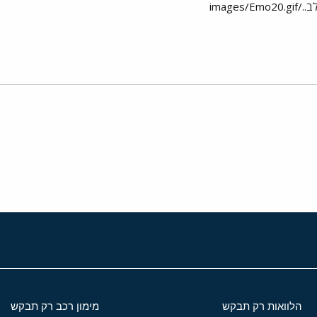
image
י
שור
הלוואות רק תבקש
מימון רכב רק תבקש