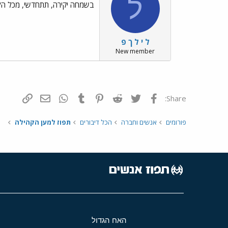
ל
בשמחה יקירה, תתחדשי, מכל הלב../s/Emo20.gif
ל י ל ך פ
New member
פייסבוק
Twitter
Reddit
Pinterest
Tumblr
WhatsApp
דואר אלקטרונ
הוסף קי
Share:
פורומים
אנשים וחברה
הכל דיבורים
תפוז למען הקהילה
האח הגדול