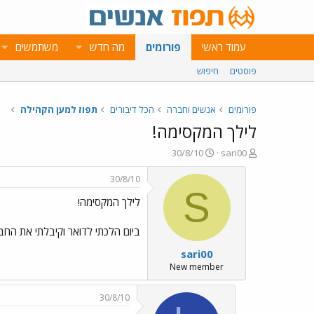
עמוד ראשי
פורומים
מה חדש
משתמשים
פוסטים
חיפוש
פורומים
אנשים וחברה
הכל דיבורים
תפוז למען הקהילה
לילך המקסימה!
פ
פ
30/8/10
sari00
ו
ו
ת
ר
30/8/10
ח
ס
S
לילך המקסימה!
ה
ם
נ
ב
ו
ת
ביום הלכתי לדואר וקיבלתי את החב
ש
א
sari00
א
ר
י
New member
ך
30/8/10