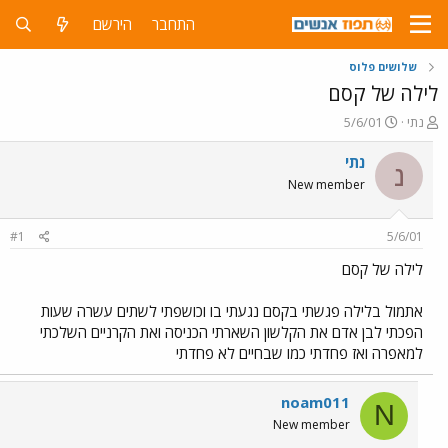
התחבר
הירשם
שלושים פלוס
לילה של קסם
פ
פ
נתי
5/6/01
ו
ו
ת
ר
נתי
נ
ח
ס
New member
ה
ם
נ
ב
ו
ת
#1
5/6/01
ש
א
א
ר
לילה של קסם
י
ך
אתמול בלילה פגשתי בקסם נגעתי בו וכושפתי לשתים עשרה שעות
הפכתי לבן אדם את הקלשון השארתי הכניסה ואת הקרניים השלכתי
למאפרה ואז פחדתי כמו שבחיים לא פחדתי
noam011
N
New member