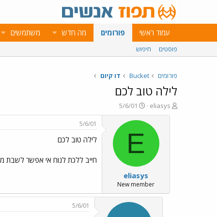
עמוד ראשי
פורומים
מה חדש
משתמשים
פוסטים
חיפוש
פורומים
Bucket
דו קיום
לילה טוב לכם
פ
פ
5/6/01
eliasys
ו
ו
ת
ר
5/6/01
ח
ס
E
לילה טוב לכם
ה
ם
נ
ב
ו
ת
חייב ללכת לנוח אי אפשר לשבת מול המחשב 24 שעות זה פשוט סיוט. תמשיכו לדבר על 
ש
א
eliasys
א
ר
י
New member
ך
5/6/01