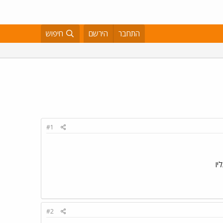
התחבר
הירשם
חיפוש
#1
#2