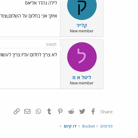
ק
לילה נהדר אליאס
איתך אני בחלום על השלום,וצודק
קלייר
New member
5/6/01
ל
לא צריך לחלום עליו צריך לעשות
ליטל א מ
New member
פייסבוק
Twitter
Reddit
Pinterest
Tumblr
WhatsApp
דואר אלקטרונ
הוסף קי
Share:
פורומים
Bucket
דו קיום