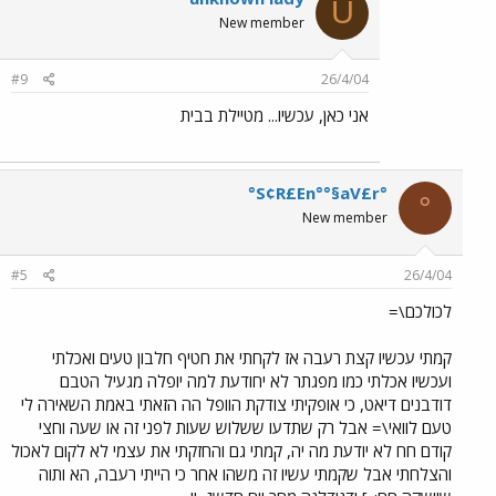
U
New member
#9
26/4/04
אני כאן, עכשיו... מטיילת בבית
°S¢R£En°°§aV£r°
°
New member
#5
26/4/04
לכולכם\=
קמתי עכשיו קצת רעבה אז לקחתי את חטיף חלבון טעים ואכלתי
ועכשיו אכלתי כמו מפגתר לא יחודעת למה יופלה מגעיל הטבם
דודבנים דיאט, כי אופקיתי צודקת הוופל הה הזאתי באמת השאירה לי
טעם לוואי\= אבל רק שתדעו ששלוש שעות לפני זה או שעה וחצי
קודם חח לא יודעת מה יה, קמתי גם והחזקתי את עצמי לא לקום לאכול
והצלחתי אבל שקמתי עשיו זה משהו אחר כי הייתי רעבה, הא ותוה