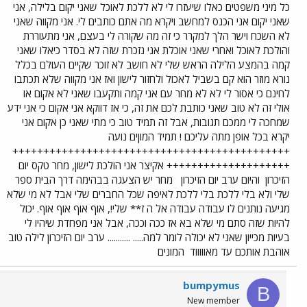
כל מיני משפטים כאלו שיעזרו לי לא ללכת לאוכל שאני יקום בלילה, אני
שאני יקום אני הכנס למחשב ויקרא מה אתם כותבים לי. אני מקווה שאני
לא השכח וישר הלך למקרר כי זה מה שקורה לי בעצם, אני מתעוררת
והולכת לאוכל ואחרי שאני אוכלת אני נזכרת שזה לא בסדר כיאלו שאני
קמה בהמצע הלילה הראש שלי לא חושב לא זוכר שקיים העולם בכלל
נורא מוזר הוא קם בשביל לאכול ולחזור לישון ואז אני מקווה שלא תכתבו
לחינם כי אסור לי לא לא מחר עם אני קמה ותקעבו שאני לא אקום או
אולי זה לא טוב שאני כותבת לכם את זה, כי אז דווקא אני אקום כי אני ידע
שמחכה לי ממכם תגובות, אבל זה תמיד טוב כי מתי שאני כן אקום אני
יקרא בכל אופן מתה עליכם ! תמיד המוןים נועה
+++++++++++++++++++++++++++++++++++++++++++++
++++++++++++++++++++ אקיצר אני הולכת לישון, מחר טקס יום
הזיכרון
והיום ערב יום הזיכרון
מחר יש הצעגה בבהימה דרך הבית ספר
שלי ולא בלי ללכת בלי ללכת לאיפה שכל החברים שלי אבל לא מי שלא
מגיעה נותנים לו עבודה עבודה אל ה ז** שלי!, אוף אוף אוף אוף. יכול
להיות שזה סתם מי שלא בא אז ככה וככה, אבל אני מפחדת שיהיו לי
בעיות מכייון שאני לא יכולה לומר למה..... ........... ערב יום הזיכרון לילה טוב
אוהבת אותכם עד מאוווווד
המונים
bumpymus
B
New member