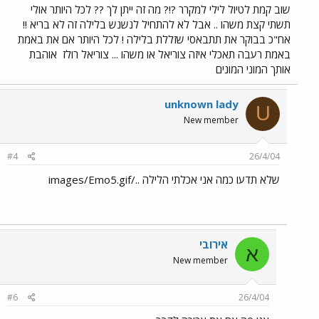
שוב קמת לטיול לילי למקרר ?!? מה זה ייתן לך ?? לכל היותר אולי
תשתי קצת משהו .. אבל לא להתחיל לנשנש בלילה זה לא בריא !!
אח"כ בבוקר את תתבאסי שזללת בלילה ! לכל היותר אם את באמת
באמת רעבה תאכלי איזה צוריאל או משהו ... צוריאל רולז
אוהבת
אותך המוני המונים
unknown lady
U
New member
#4
26/4/04
שלא תדעו כמה אני אכלתי הלילה ../images/Emo5.gif
אירובי
א
New member
#6
26/4/04