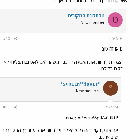
שיושקה חח;-] ודנודלנה מחר יום חדש[=!!
טלטלונת המקורית
ט
New member
#10
26/4/04
נו אז זה טוב
הצלחת לדחות את האכילה זה כבר משהו לאט לאט גם תצליחי לא
לקום בלילה
°S¢R£En°°§aV£r°
°
New member
#11
26/4/04
יו תודה../images/Emo9.gif
את צודקת קודם זה כל שהצלחתי לדחות אבל אחר כך התעוררתי
שוב ארגגג