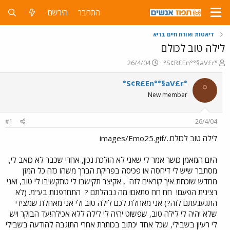
התחבר
הירשם
דיאטות ואורח חיים בריא
לילה טוב לכולם
פ
פ
26/4/04
°S¢R£En°°§aV£r°
ו
ו
ת
ר
°S¢R£En°°§aV£r°
°
ח
ס
New member
ה
ם
נ
ב
ו
ת
#1
26/4/04
ש
א
א
ר
לילה טוב לכולם../images/Emo25.gif
י
ך
היום המאמן כושר אמר לי שאני לא הולכת נכון, אחרי שכבר לא כואב לי,
מסתבר שיש לי דיחסה או פכיסה בפריקת הברך משהו כזה כל המזן
מחדש שוכחת איך קוראים לזה
, אקיצר תקישבו לי טתקשיבו לי טוב, ואני
רצינית הפעם!
חח חח סתאם! מה נבהלתם ?
התחרפנות בע"מ. (לא
התגעגעתם לזה?) אני מאחלת לכם לילה טוב ולי אני מאחלת שמצידי
שלא יהיה לי לילה טוב, שפשוט יהיה לי לילה ללא אכילה!עד הבוקר ויש
לי רעיון בשבילי, שכל אחד יכתוב בכותרת אחרי התוגבה להודעה בשבילי