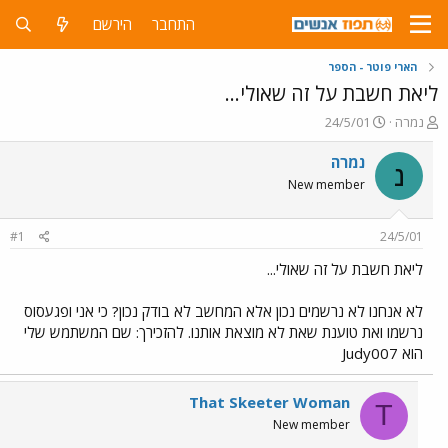
התחבר
הירשם
הארי פוטר - הספר
ליאת חשבת על זה שאולי...
פ
פ
נמרה
24/5/01
ו
ו
ת
ר
נמרה
נ
ח
ס
New member
ה
ם
נ
ב
ו
ת
#1
24/5/01
ש
א
א
ר
ליאת חשבת על זה שאולי...
י
ך
לא אנחנו לא נרשמים נכון אלא המחשב לא בודק נכון? כי אני ופגעסוס
נרשמו ואת טוענת שאת לא מוצאת אותנו. להזכירך: שם המשתמש שלי
הוא Judy007
That Skeeter Woman
T
New member