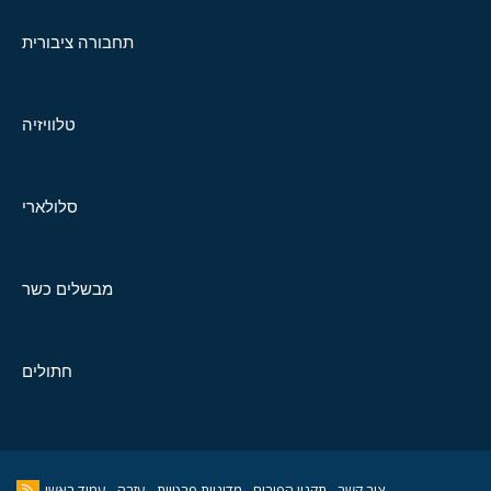
תחבורה ציבורית
טלוויזיה
סלולארי
מבשלים כשר
חתולים
צור קשר
תקנון הפורום
מדיניות פרטיות
עזרה
עמוד ראשי