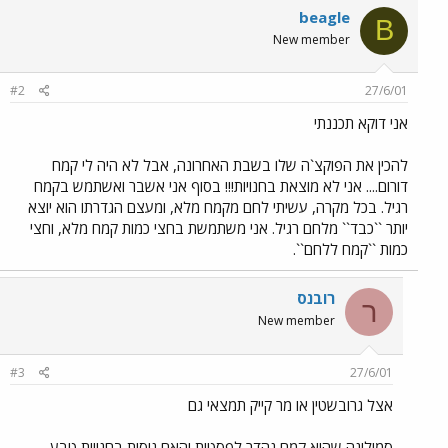
beagle
B
New member
#2
27/6/01
אני דוקא תכננתי
להכין את הפוקצ`ה שלו בשבת האחרונה, אבל לא היה לי קמח
דורום.... אני לא מוצאת בחנויות!!! בסוף אני אשבר ואשתמש בקמח
רגיל. בכל מקרה, עשיתי לחם מקמח מלא, ומעצם הגדרתו הוא יוצא
יותר ``כבד`` מלחם רגיל. אני משתמשת בחצי כמות קמח מלא, וחצי
כמות ``קמח ללחם``.
רובנס
ר
New member
#3
27/6/01
אצל גרובשטין או מר קייק תמצאי גם
סמולינה שהוא קמח נהדר לפסטות והאם ניסית בחנויות טבע