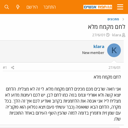
התחבר
הירשם
מתכונים
לחם מקמח מלא
פ
פ
27/6/01
klara
ו
ו
ת
ר
klara
K
ח
ס
New member
ה
ם
נ
ב
ו
ת
#1
27/6/01
ש
א
א
ר
לחם מקמח מלא
י
ך
אני רואה שרבים מכם מכינים לחם מקמח מלא. לי זה לא מצליח. הלחם
יוצא קשה ולא אוורירי ונמס בפה כמו לחם לבן. יש לכם רעיונות מדוע לא
מצליח לי? אני אנסה את הלחמניות בקרוב ואודיע לכם איך זה הלך. בכל
מקרה, הלחם הבא שאאפה (כבר עשיתי פעם ויצא נפלא) הוא פוקצ`יה
עם שמן זית ורוזמרין בדומה למזה שהכין השף העירום באחד התוכניות
שלו.