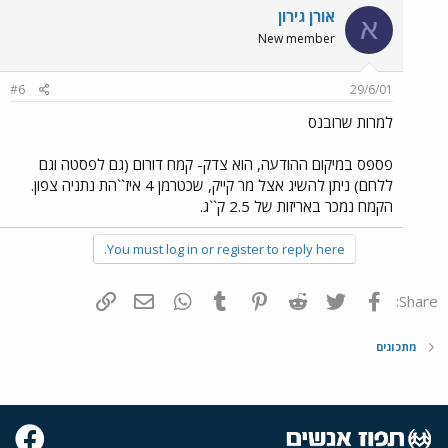
אורן גירון
א
New member
#6
29/6/01
למרות שרובנס
פספס במיקום ההודעה, הוא צדק- קמח דורום (גם לפסטה וגם
ללחם) ניתן להשיג אצל מר קייק, שכטרמן 4 איז``הת נתניה צפון.
הקמח נמכר באריזות של 2.5 ק``ג.
You must log in or register to reply here.
פייסבוק
Twitter
Reddit
Pinterest
Tumblr
WhatsApp
דואר אלקטרוני
הוסף קישור
Share:
מתכונים