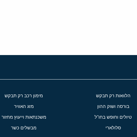
י
שור
הלוואות רק תבקש
מימון רכב רק תבקש
בורסה ושוק ההון
מזג האוויר
טיולים וחופש בחו"ל
משכנתאות וייעוץ מחזור
סלולארי
מבשלים כשר