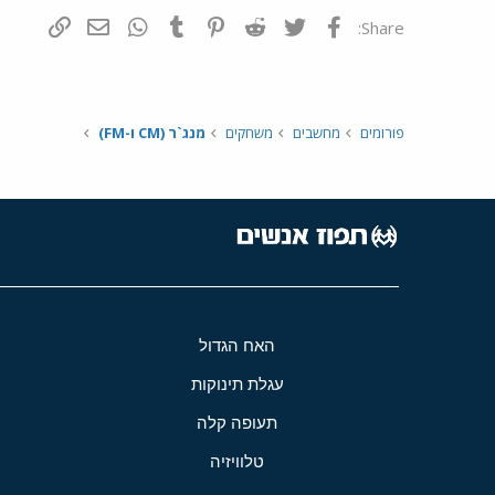
פייסבוק
Twitter
Reddit
Pinterest
Tumblr
WhatsApp
דואר אלקטרונ
הוסף קי
Share:
פורומים
מחשבים
משחקים
מנג`ר (CM ו-FM)
האח הגדול
עגלת תינוקות
תעופה קלה
טלוויזיה