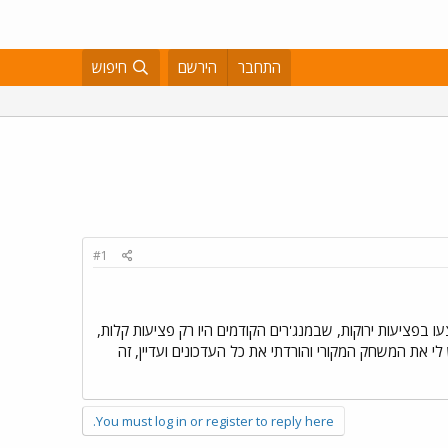
התחבר
הירשם
חיפוש
#1
? לצערי FM פשוט מונע ממני הנאה, לא יכול להיות שכל משחק 2-3 שחקנים יפצעו בפציעות ירוקות, שבמנג'רים הקודמים היו רק פציעות קלות,
י את המשחק המקורי והורדתי את כל העדכונים ועדיין, זה
You must log in or register to reply here.