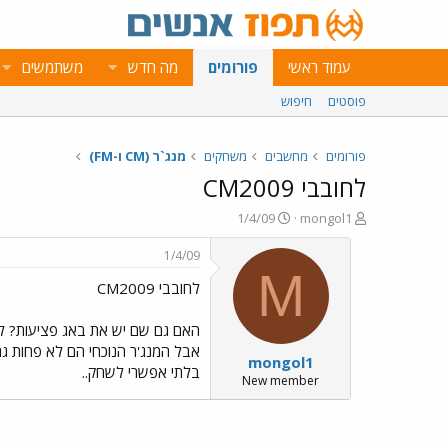
עמוד ראשי
פורומים
מה חדש
משתמשים
פוסטים
חיפוש
פורומים
מחשבים
משחקים
מנג`ר (CM ו-FM)
לחובבי CM2009
פ
פ
1/4/09
mongol1
ו
ו
ת
ר
1/4/09
ח
ס
M
לחובבי CM2009
ה
ם
נ
ב
ו
ת
ש
א
אבל המנג'ר הנוכחי הם לא פחות גרו
mongol1
א
ר
בלתי אפשרי לשחק..
י
New member
ך