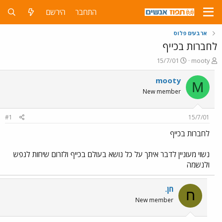
התחבר
הירשם
ארבעים פלוס
לחברות בכייף
פ
פ
15/7/01
mooty
ו
ו
ת
ר
mooty
M
ח
ס
New member
ה
ם
נ
ב
ו
ת
#1
15/7/01
ש
א
א
ר
לחברות בכייף
י
ך
נשוי מעוניין לדבר איתך על כל נושא בעולם בכייף ולזרום שיחות לנפש
ולנשמה
חן.
ח
New member