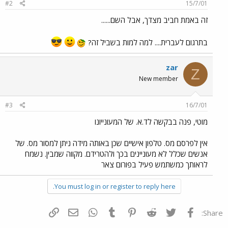
#2
15/7/01
זה באמת חביב מצדך, אבל השם......
בתרגום לעברית.... למה למות בשביל זה?
zar
Z
New member
#3
16/7/01
מוטי, פנה בבקשה לד.א. של המעונייונו
אין לפרסם מס. טלפון אישיים שכן באותה מידה ניתן למסור מס. של
אנשים שכלל לא מעוניינים בכך ולהטרידם. מקווה שמבין. נשמח
לראותך כמשתמש פעיל בפורום צאר
You must log in or register to reply here.
פייסבוק
Twitter
Reddit
Pinterest
Tumblr
WhatsApp
דואר אלקטרוני
הוסף קישור
Share: