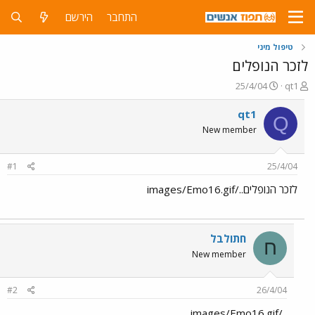
התחבר
הירשם
טיפול מיני
לזכר הנופלים
פ
פ
25/4/04
qt1
ו
ו
ת
ר
qt1
Q
ח
ס
New member
ה
ם
נ
ב
ו
ת
#1
25/4/04
ש
א
א
ר
לזכר הנופלים../images/Emo16.gif
י
ך
חתולבל
ח
New member
#2
26/4/04
../images/Emo16.gif