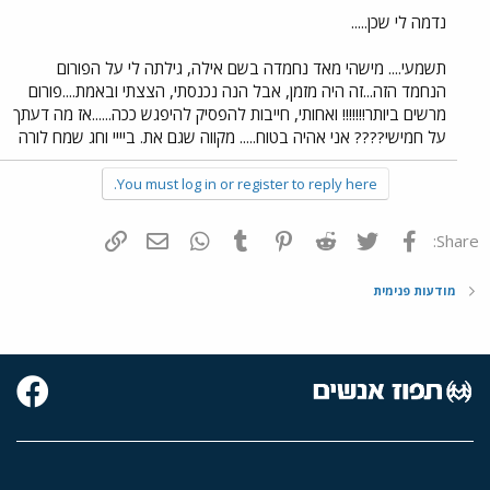
נדמה לי שכן.....
תשמעי.... מישהי מאד נחמדה בשם אילה, גילתה לי על הפורום
הנחמד הזה...זה היה מזמן, אבל הנה נכנסתי, הצצתי ובאמת....פורום
מרשים ביותר!!!!!!! ואחותי, חייבות להפסיק להיפגש ככה......אז מה דעתך
על חמישי???? אני אהיה בטוח..... מקווה שגם את. ביייי וחג שמח לורה
You must log in or register to reply here.
פייסבוק
Twitter
Reddit
Pinterest
Tumblr
WhatsApp
דואר אלקטרוני
הוסף קישור
Share:
מודעות פנימית