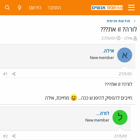
התחבר
הירשם
מודעות פנימית
לורה? זו את???
פ
פ
אילה.
27/5/01
ו
ו
ת
ר
אילה.
א
ח
ס
New member
ה
ם
נ
ב
ו
ת
#1
27/5/01
ש
א
א
ר
לורה? זו את???
י
ך
חייבים להפסיק להיפגש ככה...
מחייכת, אילה
לורה...
ל
New member
#2
27/5/01