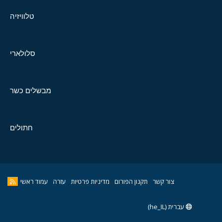
טלוויזיה
סלולארי
מבשלים כשר
חתולים
צור קשר
תקנון הפורום
מדיניות פרטיות
עזרה
עמוד ראשי
עברית (he_IL)