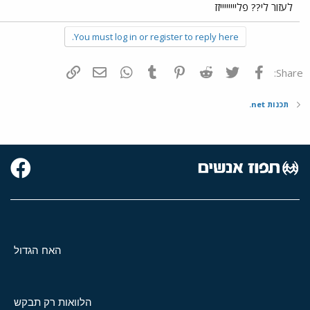
לעזור לי?? פלייייייייזז
You must log in or register to reply here.
פייסבוק
Twitter
Reddit
Pinterest
Tumblr
WhatsApp
דואר אלקטרוני
הוסף קישור
Share:
תכנות net.
האח הגדול
הלוואות רק תבקש