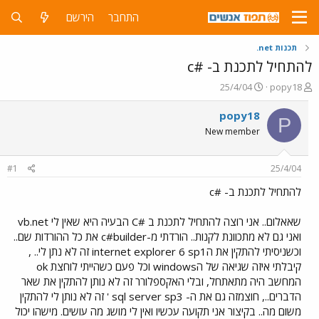
התחבר
הירשם
תכנות net.
להתחיל לתכנת ב- #c
פ
פ
25/4/04
popy18
ו
ו
ת
ר
popy18
P
ח
ס
New member
ה
ם
נ
ב
ו
ת
#1
25/4/04
ש
א
א
ר
להתחיל לתכנת ב- #c
י
ך
שאאלום.. אני רוצה להתחיל לתכנת ב #C הבעיה היא שאין לי vb.net
ואני גם לא מתכוונת לקנות.. הורדתי מ-c#builder את כל ההורדות שם..
וכשניסיתי להתקין את הinternet explorer 6 sp1 זה לא נתן לי.. ,
קיבלתי איזה שגיאה של הwindows וכל פעם כשהייתי לוחצת ok
המחשב היה מתאתחל, ובלי האקספלורר זה לא נותן להתקין את שאר
הדברים.., חוצמזה גם את ה- sql server sp3 ' זה לא נותן לי להתקין
משום מה.. בקיצור אני תקועה עכשיו ואין לי מושג מה עושים. מישהו יכול