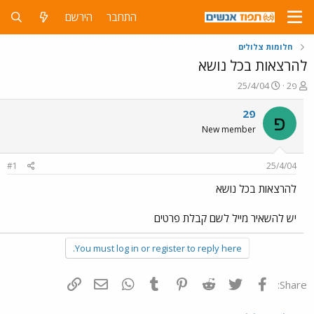
התחבר
הירשם
חלומות צלולים
להרצאות בכל נושא
פ
פ
פ2
25/4/04
ו
ו
ת
ר
פ2
פ
ח
ס
New member
ה
ם
נ
ב
ו
ת
#1
25/4/04
ש
א
א
ר
להרצאות בכל נושא
י
ך
יש להשאיר מייל לשם קבלת פרטים
You must log in or register to reply here.
פייסבוק
Twitter
Reddit
Pinterest
Tumblr
WhatsApp
דואר אלקטרוני
הוסף קישור
Share: