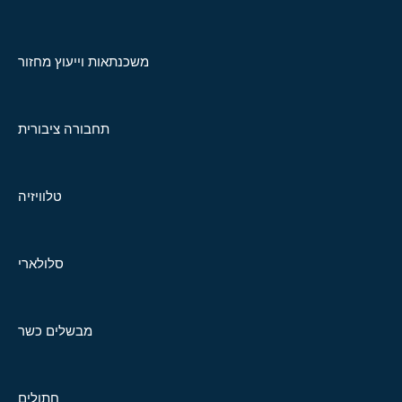
משכנתאות וייעוץ מחזור
תחבורה ציבורית
טלוויזיה
סלולארי
מבשלים כשר
חתולים