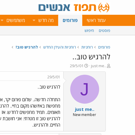
עמוד ראשי
פורומים
מה חדש
משתמשים
פוסטים
חיפוש
פורומים
רוחניות
רוחניות והעידן החדש
להרגיש טוב!
להרגיש טוב..
פ
פ
29/5/01
just me..
ו
ו
ת
ר
29/5/01
ח
ס
J
להרגיש טוב..
ה
ם
נ
ב
ו
ת
התחלה חדשה.. שלום פורום יקר, אני
ש
א
מחפשת באיזשהו מקום בחיי.. להרג
just me..
א
ר
תאומים.. תמיד מחפשים לחדש. אז הא
י
New member
להרגיש טוב זו מטרתי. אני חושבת 
ך
החיים. ולהרגיש..