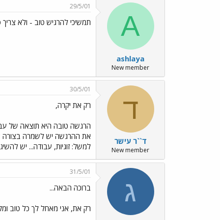
29/5/01
A
תמשיכי להרגיש טוב - ולא צריך 
ashlaya
New member
30/5/01
ד
רק את יקרה,
הרגשה טובה היא תוצאה של עבוד
את ההרגשה יש לשמרה בצורה אקט
ד``ר עישר
למשל: זוגיות, עבודה... יש להשי
New member
31/5/01
ג
ברוכה הבאה...
רק את, אני מאחל לך כל טוב ומקו