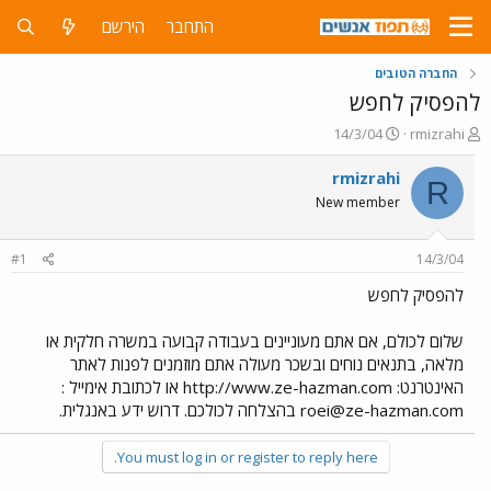
התחבר
הירשם
החברה הטובים
להפסיק לחפש
פ
פ
14/3/04
rmizrahi
ו
ו
ת
ר
rmizrahi
R
ח
ס
New member
ה
ם
נ
ב
ו
ת
#1
14/3/04
ש
א
א
ר
להפסיק לחפש
י
ך
שלום לכולם, אם אתם מעוניינים בעבודה קבועה במשרה חלקית או
מלאה, בתנאים נוחים ובשכר מעולה אתם מוזמנים לפנות לאתר
האינטרנט: http://www.ze-hazman.com או לכתובת אימייל :
roei@ze-hazman.com
בהצלחה לכולכם. דרוש ידע באנגלית.
You must log in or register to reply here.