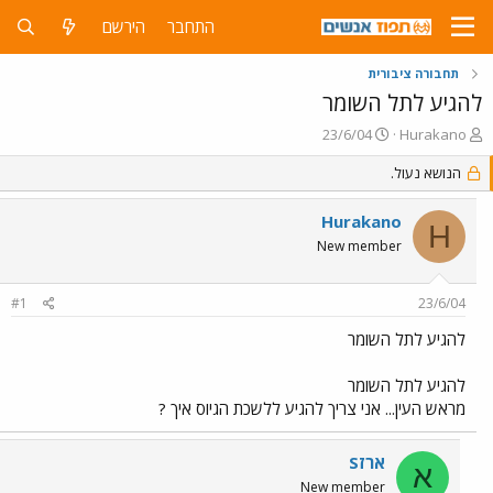
התחבר
הירשם
תחבורה ציבורית
להגיע לתל השומר
פ
פ
23/6/04
Hurakano
ו
ו
ת
הנושא נעול.
ר
ח
ס
ה
ם
Hurakano
H
נ
ב
New member
ו
ת
ש
א
א
ר
#1
23/6/04
י
ך
להגיע לתל השומר
להגיע לתל השומר
מראש העין... אני צריך להגיע ללשכת הגיוס איך ?
ארזS
א
New member