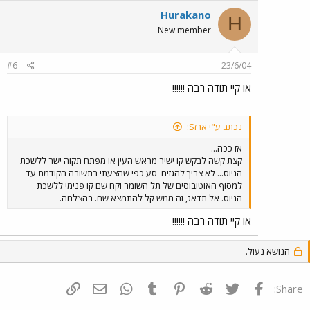
Hurakano
H
New member
#6
23/6/04
או קיי תודה רבה !!!!!!
נכתב ע"י ארזS:
אז ככה...
קצת קשה לבקש קו ישיר מראש העין או מפתח תקוה ישר ללשכת
הגיוס... לא צריך להגזים
סע כפי שהצעתי בתשובה הקודמת עד
למסוף האוטובוסים של תל השומר וקח שם קו פנימי ללשכת
הגיוס. אל תדאג, זה ממש קל להתמצא שם. בהצלחה.
או קיי תודה רבה !!!!!!
הנושא נעול.
פייסבוק
Twitter
Reddit
Pinterest
Tumblr
WhatsApp
דואר אלקטרוני
הוסף קישור
Share: