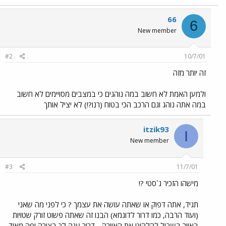
66
6
New member
#2
10/7/01
זה יותר מזה
ולמען האמת לא חשוב במה נוהגים כי במצבים מסויימים לא חשוב
במה אתה נוהג וגם הרכב הכי בטוח (רנו?!) לא יציל אותך
itzik93
I
New member
#3
11/7/01
מישהו הזכיר ג`סטי ?!
תגיד, אתה דפוק או שאתה עושה את עצמך ? כי לפני מה שאני
(ועוד הרבה, כמו דרור לדוגמא) הבנו זה שאתה פשוט זורק שטויות
באויר בשביל להלהיט את האוירה - דרור ענה לך בצורה יפה מאוד,