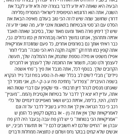
הבעיה היא שאתה לא יודע לדבר בצורה יפה ולא יודע לקבל את
השונה, אתה הוא הדוגמא הטיפוסית לישראלי המסריח (סליחה
דרור) שחושב שמה שיש לו זה הכי טוב בעולם. מאיפה הבאת את
הסלט עם הג`סטי והבטיחות בתאונות אינני יודע, מה שאני יודע זה
שיש לך דימיון פורה מאוד ומעט מאוד שכל, בסיבוב שאתה תאבד
אחיזה ותתהפך, אנחנו נמשיך הלאה (ובמהירות !!) כמו גדולים. גבי,
כבר ראיתי אותך גם בפורומים אחרים, כל פעם שמוזכרת אמריקאית
אתה קופץ כמו תרח זקן ``תקנה תקנה היא הכי טובה`` מבלי לומר
אפילו משפט או מילה נוספת שתנמק את ההמלצה שלך, תעשה
לעצמך ולנו טובה, תשמור את החוכמה שלך לעצמך או לחברים
הקרובים שלך. בנוסף לכל, אתה מנבל את פיך (``פחי אשפה
ניידים``) מבלי לשים לב בכלל שא-ת-ה נוסע בפח זבל נייד הנקרא
בשפה העיברית ``צפרדע`` (חתיכת פח ע-נ-ק-י-ת), אני מזכיר לך
שאנחנו מנסים לנהל דיון תרבותי - ומי שקופץ עם דברי שטות הוא
אתה, עדיין לא יצא לך לדבר על בטיחות אקטיבית (הממ...``מעניין``
למה), היגוי, בלימה, אחיזת כביש ושאר מאפיינים דינמיים של כלי
רכב כי ככל הנראה אין לך את הידע בשביל לדבר על זה וגם
לאמריקאיות שלך אין את זה (!) - אז במקום לקפוץ כל הזמן ש
``אמריקאיות הכי בטוחות`` כי יש להן פח עבה (בעבר היה להן פח
עבה) או ``החיים שלכם לא חשובים לכם ?`` אז תתעורר חביבי, יש
אנשים שלא קמים בבוקר (חס ושלום !) כתוצאה ממחלות ודברים