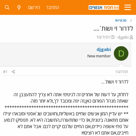
התחבר
הירשם
מכוניות
לדרור זי ושות`....
פ
פ
10/7/01
djgabi
ו
ו
ת
ר
djgabi
D
ח
ס
New member
ה
ם
נ
ב
ו
ת
#1
10/7/01
ש
א
א
ר
לדרור זי ושות`....
י
ך
לחלוק על דעות של אחרים זה לגיטימי אתה לא צריך להתעצבן. זה
שאתה מנהל הפורום כאן,זה יפה ומכובד לך,ולא יותר מזה.
***************************************************
** יש עדיין המון אנשים שחיים באשליות,וחושבים שג`אסטי וסובארו יצילו
אותם מתאונה בינונית,אז כדי שתתעוררו,התשובה היא לא. תפסיקו לנסוע
על פחי אשפה ניידים,אם החיים שלכם יקרים לכם. אבל אתם לא
חייבים,אם אתם לא רוצים!!!