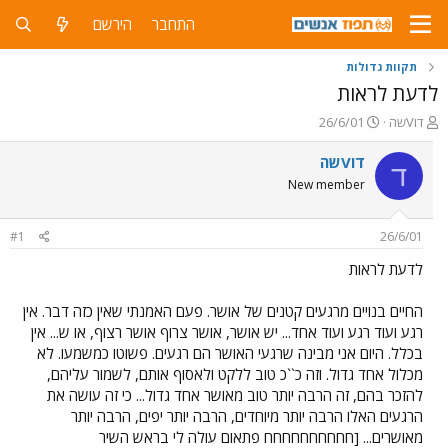
התחבר
הירשם
תקוות גדולות
לדעת לראות
פ
פ
דוVשה
26/6/01
ו
ו
ת
ר
דוVשה
ד
ח
ס
New member
ה
ם
נ
ב
ו
ת
#1
26/6/01
ש
א
א
ר
לדעת לראות
י
ך
החיים בנויים מרגעים קטנים של אושר. פעם האמנתי שאין כזה דבר. אין
רגע ועוד רגע ועוד אחד... יש אושר, אושר צרוף אושר רצוף, או ש... אין
בכלל. היום אני מבינה שרגעי האושר הם רגעים. פשוטו כמשמעו. לא
מכלול אחד גדול. וזה כ``כ טוב ללקט ולאסוף אותם, לשמור עליהם,
להזכר בהם, זה הרבה יותר טוב מאושר אחד גדול... כי זה עושה את
הרגעים האלו הרבה יותר מיוחדים, הרבה יותר יפים, הרבה יותר
מאושרים... [חחחחחחחחחח פתאום עולה לי בראש השיר