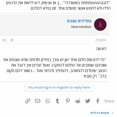
``לגגגגעעעעתתתת באושרררר``....]. אז אנשים, דעו לראות את הרגעים
הללו ולא לחפש אושר מושלם אחד. יום נפלא לכולכם.
גחלילית זוהרת
ג
New member
#2
27/6/01
דוVשה
``כדי להגשים חלום אחד ישן יש צורך במיליון חולמים שלא עוצמים את
אוזניהם שמוכנים אל החלום להתקרב שעוד זוכרים איך לעכל את
הכאב שיכולים להתאהב, להתחייב ולגלות שעד ....נשאר להם מקום
בלב`` רק טוב!!!
You must log in or register to reply here.
פייסבוק
Twitter
Reddit
Pinterest
Tumblr
WhatsApp
דואר אלקטרוני
הוסף קישור
Share:
תקוות גדולות