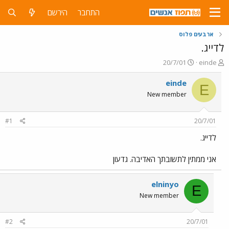
התחבר
הירשם
ארבעים פלוס
לדייג.
פ
פ
20/7/01
einde
ו
ו
ת
ר
einde
E
ח
ס
New member
ה
ם
נ
ב
ו
ת
#1
20/7/01
ש
א
א
ר
לדייג.
י
ך
אני ממתין לתשובתך האדיבה. גדעון
elninyo
E
New member
#2
20/7/01