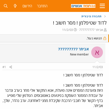
התחבר
הירשם
תחבורה ציבורית
לדוד שטיפלמן ! מסר חשוב !
פ
פ
אביתר 777777777
11/2/03
ו
ו
ת
הנושא נעול.
ר
ח
ס
ה
ם
אביתר 777777777
א
נ
ב
New member
ו
ת
ש
א
א
ר
#1
11/2/03
י
ך
לדוד שטיפלמן ! מסר חשוב !
לדוד שטיפלמן ! מסר חשוב !
היות ומערכת המסרים אינה פועלת, אנא התקשר אלי מחר בערב ונדבר
על עבודת המסטר העוסקת בפיגועים באוטובוסים. הטלפון שלי מופיע
בדף הקשר של חובבי הרכבת שקיבלת ממני לאחרונה. ערב נהדר, שלך,
אביתר.