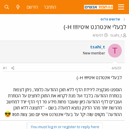
התחבר
הירשם
שלושים פלוס
לבעלי אינטרנט איטי!!!! H-)
פ
פ
4/6/01
tsahi_t
ו
ו
ת
ר
tsahi_t
T
ח
ס
New member
ה
ם
נ
ב
ו
ת
#1
4/6/01
ש
א
א
ר
לבעלי אינטרנט איטי!!!! H-)
י
ך
הוספנו פונקציה לירידת הדף ללא תוכן ההודעה כלומר, ניתן לצפות
בכותרת ההודעה בלבד ועל מנת לקרוא את התוכן לוחצים על הכותרת
ועוברים לדף ההודעה כיוון שעובר פחות מידע פר דף הדף יורד למחשב
מהרשת יותר מהר הלינק נמצא למעלה בשם - ``לתצוגה ללא תוכן
ההודעה`` מקווים שזה יקל על בעלי אינטרנט איטי יום טוב צוות תפוז
You must log in or register to reply here.