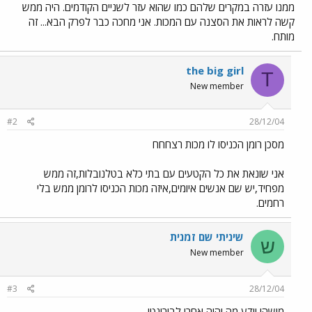
ממנו עזרה במקרים שלהם כמו שהוא עזר לשניים הקודמים. היה ממש
קשה לראות את הסצנה עם המכות. אני מחכה כבר לפרק הבא... זה
מותח.
the big girl
T
New member
#2
28/12/04
מסכן רומן הכניסו לו מכות רצחחח
אני שונאת את כל הקטעים עם בתי כלא בטלנובלות,זה ממש
מפחיד,יש שם אנשים איומים,איזה מכות הכניסו לרומן ממש בלי
רחמים.
שיניתי שם זמנית
ש
New member
#3
28/12/04
מישהו יודע מה יהיה אחרי לבירינטו