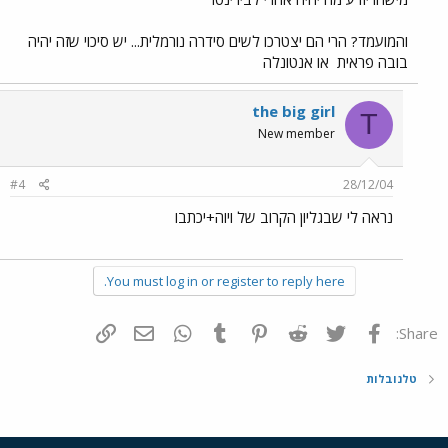
והמועמד? הרי הם יצטרכו לשים סידרה נורמלית... יש סיכוי שזה יהיה
בובה פראית
או אנטונלה
the big girl
T
New member
#4
28/12/04
נראה לי שבגליון הקרוב של ויוה+יכתבו
You must log in or register to reply here.
פייסבוק
Twitter
Reddit
Pinterest
Tumblr
WhatsApp
דואר אלקטרוני
הוסף קישור
Share:
טלנובלות