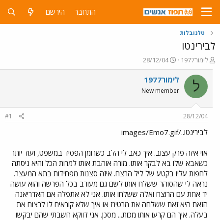
התחבר
הירשם
טלנובלות
לבירינטו
פ
פ
לימור1977
28/12/04
ו
ו
ת
ר
לימור1977
ל
ח
ס
New member
ה
ם
נ
ב
ו
ת
#1
28/12/04
ש
א
א
ר
לבירינטו../images/Emo7.gif
י
ך
אוי איזה פרק עצוב. איך כאב לי הלב כשרומן הפסיד במשפט, ועוד יותר
כשאבא שלו בא לבקר אותו. מורה אוהבת אותו למרות הכל והיא ניסתה
לחפות עליו בקטע של ליל הרצח. איזה סצנות מפחידות בתא המעצר.
נראה לי שהסוהר ששלח אותו לשם גם מעורב בכל הפרשה והוא עושה
יד אחת עם הרוצח ואלה ששלחו אותו. אני לא אתפלה אם האדריאנה
הזאת היא זאת ששלחה את מרטינז או איך שלא קוראים לו לרצוח את
בעלה. איך הם קרעו אותו מכות... מסכן. אני דווקא חשבתי שהם יבקשו