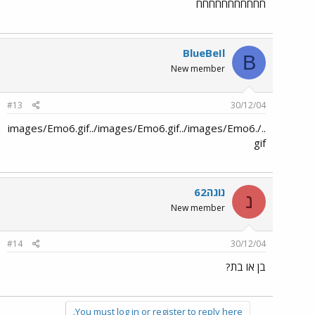
חחחחחחחחחחח
BlueBeIl
B
New member
#13
30/12/04
../images/Emo6.gif../images/Emo6.gif../images/Emo6.
gif
נוגה62
נ
New member
#14
30/12/04
בן או בת?
You must log in or register to reply here.