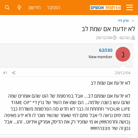
התחבר
הירשם
גרין דיי
לא יודעת אם שמת לב
פ
פ
נוגה62
29/12/04
ו
ו
ת
ר
נוגה62
נ
ח
ס
New member
ה
ם
נ
ב
ו
ת
#1
29/12/04
ש
א
א
ר
לא יודעת אם שמת לב
י
ך
לא יודעת אם שמתם לב.... אבל בפרסומת של הוט שהם אומרים שמה
שהם עשו בשנה שלמה.... הם שמו את השיר של גרין דיי "TIME OF
YOUR LIFE" חחחחח זה כבר לא חדש כזה הפרסומת משודרת כבר
כמה ימים נראה לי אבל סתם למי שאמר שהשיר מוכר לו ולא ידע מאיפה
(בושה וחרפה!!!!!!) או מי שמכיר רק את הדיסק אמריקן אידיוט... זהו.... אבל
נכון זה שיר פ33ה?!!!!!!!