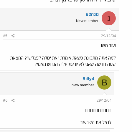
נוגה62
נ
New member
#5
29/12/04
ועוד משו
למה אתה מתכוונת כשאת אומרת "את יכולה לנצלש"? המצאת
שפה חדשה שאני לא יודעת עליה הגרוש מאמי?
Billy4
B
New member
#6
29/12/04
חחחחחחחחחח
לנצל את השרשור