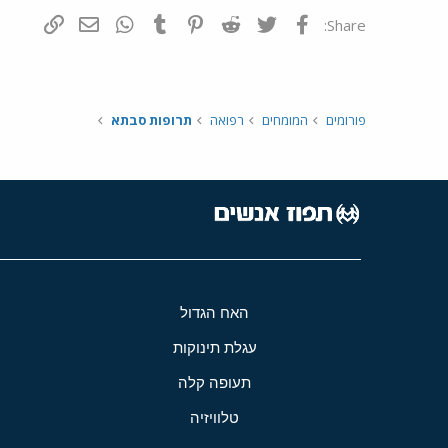
פייסבוק
Twitter
Reddit
Pinterest
Tumblr
WhatsApp
דואר אלקטרונ
הוסף קי
Share:
פורומים
המומחים
רפואה
תרופות סבתא
האח הגדול
עגלת תינוקות
תעופה קלה
טלוויזיה