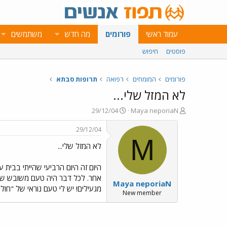
עמוד ראשי
פורומים
מה חדש
משתמשים
פוסטים
חיפוש
פורומים
המומחים
רפואה
תרופות סבתא
לא המזל שלי...
פ
פ
29/12/04
Maya neporiaN
ו
ו
ת
ר
29/12/04
ח
ס
M
לא המזל שלי...
ה
ם
נ
ב
ו
ת
היום זה היום הרביעי שהייתי בבית 
ש
א
אחר. לכל דבר היה טעם משובש שגור
Maya neporiaN
א
ר
מגעילים! יש לי טעם נוראי של "חולה
י
New member
ך