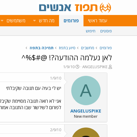
עמוד ראשי
פורומים
מה חדש
משתמשים
פוסטים
חיפוש
פורומים
מחשבים
סיוע בתפוז
תמיכה בתפוז
לאן נעלמה ההודעה?! @#$%^
פ
פ
1/9/10
ANGELUSPIKE
ו
ו
ת
ר
1/9/10
ח
ס
A
יש לי בעיה עם תגובה שקיבלתי
ה
ם
נ
ב
ו
ת
אני לא רואה תגובה מסויימת שקיבל
ש
א
לפורום לשירשור שבו התגובה אמורה 
ANGELUSPIKE
א
ר
י
New member
ך
2/9/10