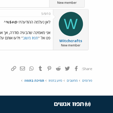
New member
5/9/10
W
לאן נעלמה ההודעה?! @#$%^
אני מאמינה שהבעיה סודרה, אך אם 
פנו אל "
תפוז משוב
" וידעו אותם על
Witchcrafts
New member
פייסבוק
Twitter
Reddit
Pinterest
Tumblr
WhatsApp
דואר אלקטרונ
הוסף קי
Share:
פורומים
מחשבים
סיוע בתפוז
תמיכה בתפוז