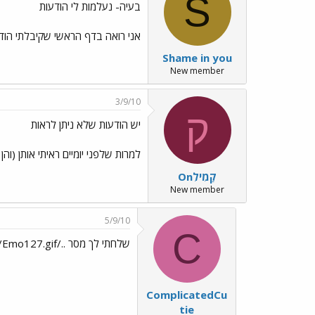
S
בעיה- נעלמות לי הודעות
אני רואה בדף הראשי שקיבלתי הודעו
Shame in you
New member
3/9/10
ק
יש הודעות שלא ניתן לראות
למרות שלפני יומיים ראיתי אותן (והן לא נמחקו). זה קורה ב-XP ובמחשבים שו
קַמִילִOn
New member
5/9/10
C
שלחתי לך מסר ../images/Emo127.gif
ComplicatedCu
tie