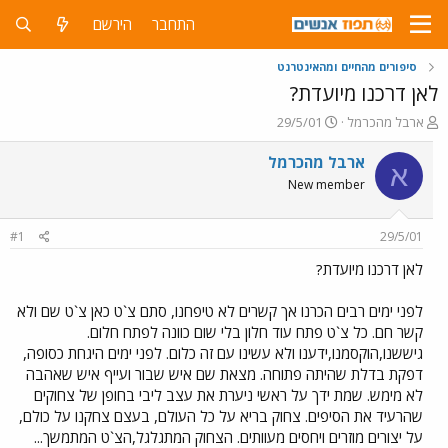
התחבר
הירשם
סיפורים מהחיים ומהאינטרנט
לאן דרכנו מיועדת?
פ
פ
ארבל מהכרמל
29/5/01
ו
ו
ת
ר
ארבל מהכרמל
א
ח
ס
New member
ה
ם
נ
ב
ו
ת
#1
29/5/01
ש
א
א
ר
לאן דרכנו מיועדת?
י
ך
לפני ימים רבים הכרנו אך קשרים לא טיפחנו, סתם צ`ט כאן צ`ט שם ולא
קשר חם. כל צ`ט פתח עוד חלון בלי שום כוונה לפתח חלום.
גיששנו,הוקסמנו,ידענו ולא עשינו עם זה כלום. לפני ימים היגחת כסופה,
דפקת בדלת שהיתה פתוחה. מצאת שם איש שבור ועייף איש שאהבה
לא מימש. שמת ידך על ראשי ניערת את עצב ליבי בחופן של צחוקים
שהרעיד את הסיפים. צחוק בריא על כל העולם, בעצם צחקנו על כולם,
על יצורים מוזרים ויחסים מעוותים. הצחוק המתגלגל,הצ`ט המתמשך...