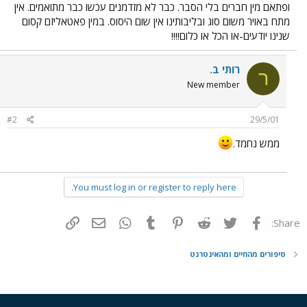
ופתאם מין חברים בלי הסבר. כבר לא מזדמנים עכשו כבר מתואמים. אין
מתח באויר משום סוג ובליבותינו אין שום היסוס. במין פאטאליזם קסום
שנינו יודעים-או הכל או כלום!!!!
רותי ב.
ר
New member
#2
29/5/01
ממש נחמד.
You must log in or register to reply here.
פייסבוק
Twitter
Reddit
Pinterest
Tumblr
WhatsApp
דואר אלקטרוני
הוסף קישור
Share:
סיפורים מהחיים ומהאינטרנט