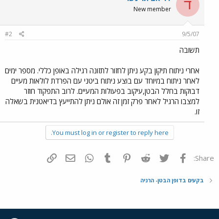
ד
New member
#2
9/5/07
תשובה
אחרי ניתוח תיקון בקע ניתן לחזור לתזונה רגילה באופן כללי. מספר ימים
לאחר ניתוח במיוחד עם בוצע ניתוח ביטני עם הפרדת לולאות מעיים
דבוקות בחלל הבטן,עיקוב בפעולות המעיים. לרוב התפקוד חוזר
למצבו הרגיל לאחר פרק זמן זה אולם ניתן להתייעץ בדיאטנית בשאלה
זו.
You must log in or register to reply here.
פייסבוק
Twitter
Reddit
Pinterest
Tumblr
WhatsApp
דואר אלקטרוני
הוסף קישור
Share:
בקעים בדופן הבטן- הרניה