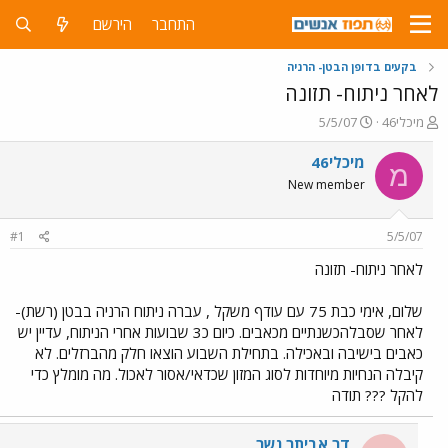
התחבר
הירשם
בקעים בדופן הבטן- הרניה
לאחר ניתוח- תזונה
פ
פ
מיכלי46
5/5/07
ו
ו
ת
ר
מיכלי46
מ
ח
ס
New member
ה
ם
נ
ב
ו
ת
#1
5/5/07
ש
א
א
ר
לאחר ניתוח- תזונה
י
ך
שלום, אימי כבת 75 עם עודף משקל , עברה ניתוח הרניה בבטן (רשת)-
לאחר שסבלהכשנתיים מכאבים. כיום כ3 שבועות אחרי הניתוח, עדיין יש
כאבים בישיבה ובאכילה. בתחילת השבוע הוצאו חלק מהברזלים. לא
קיבלה הנחיות מיוחדות לסוג המזון שכדאי/אסור לאכול. מה מומלץ כדי
להקל ??? תודה
דר אביתר נשר