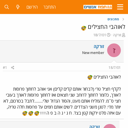
התחבר
הירשם
מתכונים
לאוהבי החצילים
פ
פ
זורקה
18/7/01
ו
ו
ת
ר
זורקה
ז
ח
ס
New member
ה
ם
נ
ב
ו
ת
#1
18/7/01
ש
א
א
ר
לאוהבי החצילים
י
ך
לקלף חציל טרי (לבחור אותם קלים קלים) אני אוהב לחתוך פרוסות
לאורך, כלומר לחתוך לרוחב שני חצאים ואז לחתוך פרוסות לאורך בעובי
חצי ס``מ. להמליח אותם מעט, והסוד הגדול שלי..........לתבל בכורכום, לא
יותר מדי. לטגן משני הצדדים. לשים אותם חמים על פרוסות חלה טריה,
עם איזה סלט ירקות קטן בצד. ח ג י ג ה ב פ ה ! ! !
זורקה