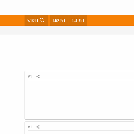
התחבר
הירשם
חיפוש
#1
#2