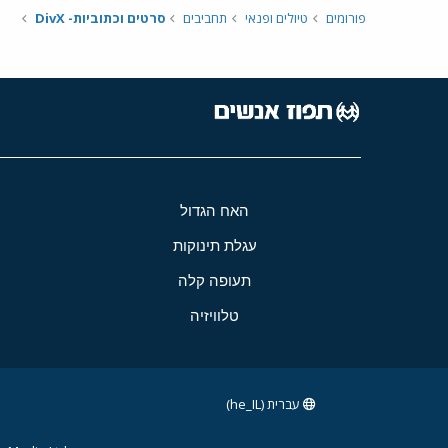
פורומים
טיולים ופנאי
תחביבים
סרטים וכתוביות- DivX
האח הגדול
עגלת תינוקות
תעופה קלה
טלוויזיה
עברית (he_IL)