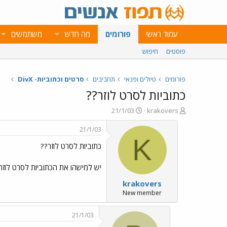
עמוד ראשי
פורומים
מה חדש
משתמשים
פוסטים
חיפוש
פורומים
טיולים ופנאי
תחביבים
סרטים וכתוביות- DivX
כתוביות לסרט לוזר??
פ
פ
21/1/03
krakovers
ו
ו
ת
ר
21/1/03
ח
ס
K
כתוביות לסרט לוזר??
ה
ם
נ
ב
ו
ת
יש למישהו את הכתוביות לסרט לוזר - loser
ש
א
krakovers
א
ר
י
New member
ך
21/1/03