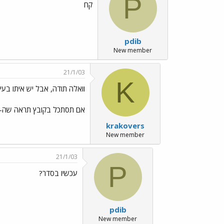
P
קח
pdib
New member
21/1/03
K
וואלה תודה, אבל יש איתו בעי
אם תסתכל בקובץ תראה שה-´היי
krakovers
New member
21/1/03
P
עכשיו בסדר?
pdib
New member