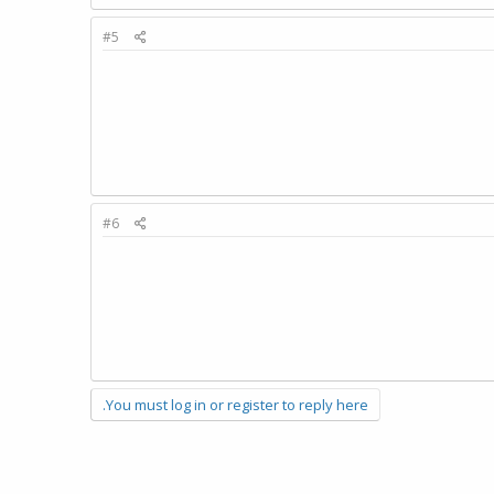
#5
#6
You must log in or register to reply here.