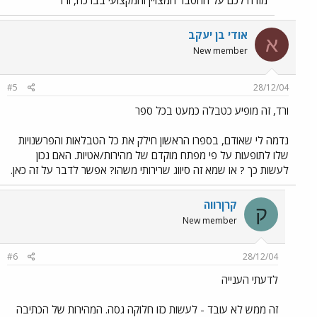
מודה לכם על ההסבר המצויין והמקצועי בברכה, ורד
אודי בן יעקב
א
New member
#5
28/12/04
ורד, זה מופיע כטבלה כמעט בכל ספר
נדמה לי שאודם, בספרו הראשון חילק את כל הטבלאות והפרשנויות
שלו לתופעות על פי מפתח מוקדם של מהירות/אטיות. האם נכון
לעשות כך ? או שמא זה סיווג שרירותי משהו? אפשר לדבר על זה כאן.
קרןרווה
ק
New member
#6
28/12/04
לדעתי הענייה
זה ממש לא עובד - לעשות כזו חלוקה גסה. המהירות של הכתיבה