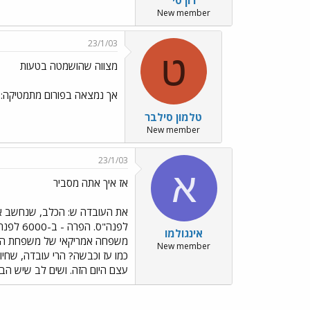
רון סי
New member
23/1/03
ט
מצווה שהושמטה בטעות
אך נמצאה בפורום מתמטיקה:
טלמון סילבר
New member
23/1/03
א
אז איך אתה מסביר
אינגולמו
משפחה אמריקאי של משפחת השור) ו
New member
כמו עז וכבשה? הרי עובדה, שחיו
עצם היום הזה. ושים לב שיש הבדל