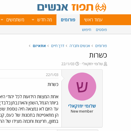
עמוד ראשי
פורומים
מה חדש
משתמשים
פוסטים
חיפוש
פורומים
אנשים וחברה
דרך חיים
אתאיזם
כשרות
פ
פ
שלומי יחזקאלי
22/1/03
ו
ו
ת
ר
22/1/03
ח
ס
ש
כשרות
ה
ם
נ
ב
ו
ת
ש
א
ביותר:הגמל,השפן והארנבת(בלבד) מ
שלומי יחזקאלי
א
ר
עד היום לא נמצאה חיה נוספת ששתי 
י
New member
הן מתאפיינות בתכונות של כעס, קנאה
ך
במזון), חריצות וחכמה מצידו של הת