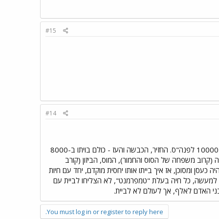
#15
#14
את העובדה ש: הכלב, שנחשב אחת מהחיות הידידותיות ביותר, הוא היונק "הגדול" הראשון שבויית מאז ומעולם? 10000 לפנה"ס. החזיר, הכבשה והעז - כולם בויתו ב-8000
 לפנה"ס. הגמל - 2500 לפנה"ס. לעומת זאת: הזברה (קרוב משפחה של הסוס והחמור), המוס, הביזון (קורב
עסן ומסוכן, אז איך בייתו אותו יחסית מוקדם, יחד עם חיות
ר? למעשה, כל חיה בעלת "טמפרמנט", לא הצליחו לביית עם
 בני האדם לאלף, אך לעולם לא לביית.
You must log in or register to reply here.