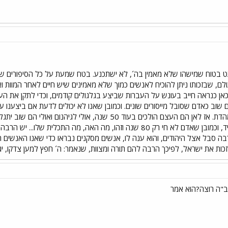
 בטוח שמישהו שלא מאמין בה´, לא ישתכנע. בטח שמעת על כל הסיפורים של גי
לם, שבזכותו ניתן להוכיח לאנשים כמוך שלא מאמינים שיש חיים לאחר המוות ואו
 כאן כנראה חייב בעונש על העברות שביצע בגלגולים קודמים, וכדי לתקן את 
ם שוב כאדם שסובל מייסורים שונים. וכמובן שאנו לא יכולים לדעת אם ביצענו ע
סובלים ומליטים לברוח מהדת. אז לאן הם העצם הולכים בעוד 50 
לדעת לאן הוא יגיע בעתיד, וכמובן שאדם לא חי רק 80 שנה וזהו, מה האה
בה סבל אצל היהודים, והוא ענה לו, אנשים מסקנים נבראו כדי שאנו האנשים הב
כות את ישראל, לפיכך הרבה להם תורה ומצוות, שנאמר: ה´ חפץ למען צדקו, יגדי
ב"ה רוצה?הוא אמר