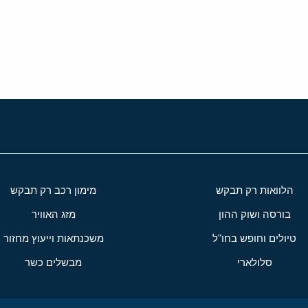
י
שור
הלוואות רק תבקש
מימון רכב רק תבקש
בורסה ושוק ההון
מזג האוויר
טיולים וחופש בחו"ל
משכנתאות וייעוץ מחזור
סלולארי
מבשלים כשר