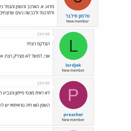
מדוע. א. הארנב והשפן והגמל כע
ולתרנגול ולכבשה נעים שרוצחים 
טלמון סילבר
New member
23/1/03
L
הצדקת רצח?
אני, למשל לא מצדיק רצח. אנ
lordjek
New member
23/1/03
P
לא ראית מונטי פייתון והגביע 
השפן הוא חיה נוראית!!!! יש לו
preacher
New member