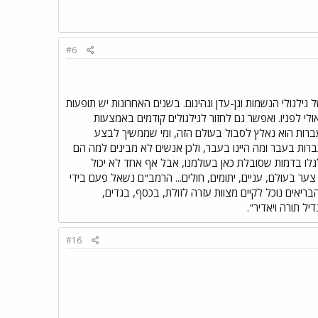
#6
לגולי הנשמות וגן-עדן וגהינום. בשנים האחרונות יש תופעות
לי לפניו. ואפשר גם לחזור לגילגולים קודמים באמצעות
העברות הוא נאלץ לסבול בעולם הזה, ומי שממשיך לבצע
ברות בעבר ומה היינו בעבר, ולכן אנשים לא מבינים למה הם
שנה, אולי לגיהנום ואולי הם שוב יתגלגלו בדמות שסובלת כאן בעולמנו, אבל אף אחד לא יכול
, מה התכלית שלו... יש הרבה צער בעולם, עניים, יתומים, חולים... הרמב"ם נשאל פעם בידי
ריאים נוכל לקיים מצוות עזרה לזולת, בכסף, בגדים,
ל תורה ויאדיר".
#16