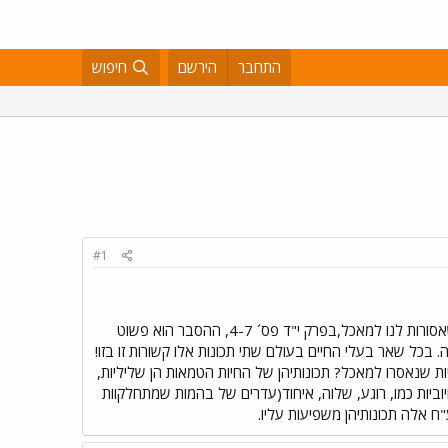
התחבר
הירשם
חיפוש
#1
אחת המצוות הידועות לכל יהודי היא מצוות הכשרות,בספר ויקרא מוזכרים לנו איזה חיות יוצאות דופן, משאר החיות שאסורות לנו למאכל,בפרק י"ד פס´ 4-7, ההסבר הוא פשוט
בכל שאר בעלי החיים בעולם שתי תכונות אלו קשורות זו בזו!
ות שנאסרו למאכל? תכונותיהן של החיות הטמאות הן שליליות,
 חיוביות כמו, רוגע, שלוה, איחוד(עדרים של בהמות שמתחלקוות
"ח אלה תכונותיהן משפיעות עליו.