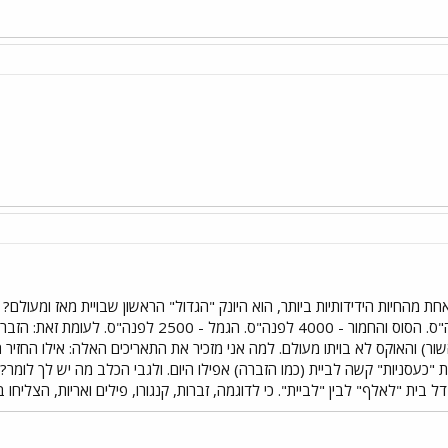
לפנה"ס. הפרה - ב-6000 לפנה"ס. הסוס והחמור - 4000
האוקס לא בויתו מעולם. למה אני מזכיר את התאריכים האלה: אילו החזיר היה כ
ת "כעסניות" קשה לביית (כמו הזברה) אפילו היום. ולגבי הכלב מה יש לך לומ
 בית "לאלף" לבין "לביית". כי לדוגמה, זברות, קנגורו, פילים ואריות, הצליחו