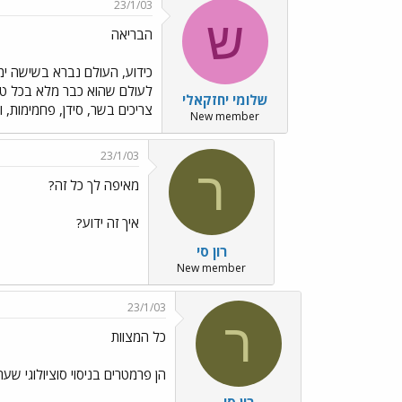
23/1/03
ש
הבריאה
כידוע, העולם נברא בשישה ימ
לעולם שהוא כבר מלא בכל טוב
שלומי יחזקאלי
צריכים בשר, סידן, פחמימות, 
New member
23/1/03
ר
מאיפה לך כל זה?
איך זה ידוע?
רון סי
New member
23/1/03
ר
כל המצוות
הן פרמטרים בניסוי סוציולוגי שערכ