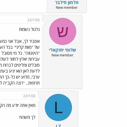
טלמון סילבר
New member
23/1/03
ש
גלגול נשמות
אסביר לך, אבל אני כמעט
של "מוות קליני" בכל העו
שלומי יחזקאלי
"היפנוזה". כל מי מסובל
New member
עבירות יאלץ לחזור לעול
ערבי, מדוע יש כל-כך הר
תרופות... "רצה הקב"ה לז
23/1/03
L
מאין אתה יודע מה הק
לך משהו?
L7