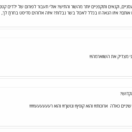
סניים, וקנאים ותוקפניים יותר מהשור והתיש? אולי תעבור לפורום של ילדים
אותם? איזו הנאה זו בכלל לאכול בשר נבלות? איזה אלוהים סדיסט בחרתָ לך, ש
י מצדיק את השווארמה!!!
הקדוש?
 שיניים כאלה
ארוכות!!! והוא קופץ!! ונושך!!! והוא רעעעעעע!!!!!!