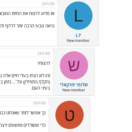
23/1/03
L
אז מדוע לרצוח את החיות הטובות
נראה טבעי הרבה יותר לרדוף ולה
L7
New member
23/1/03
ש
לרצוח?
זהו לא רצח! בעלי חיים אלה נ
(הקלף,התפילין) וכד´... בזמ
שלומי יחזקאלי
בעיני העם.
New member
23/1/03
ט
כך אפשר לומר שאנחנו נבר
כדי ששודדים ופושעים ירצחו