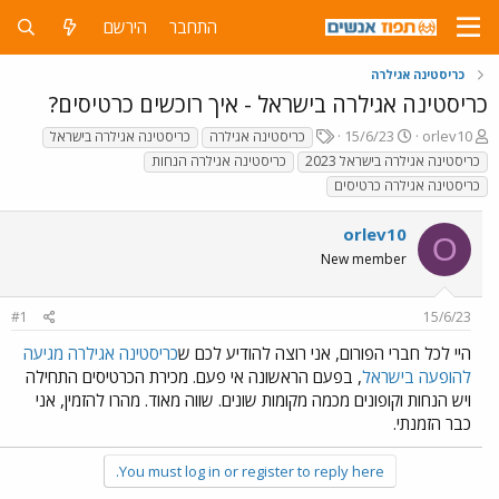
התחבר
הירשם
כריסטינה אגילרה
כריסטינה אגילרה בישראל - איך רוכשים כרטיסים?
פ
פ
T
15/6/23
orlev10
כריסטינה אגילרה
כריסטינה אגילרה בישראל
ו
ו
a
כריסטינה אגילרה בישראל 2023
כריסטינה אגילרה הנחות
ת
ר
g
כריסטינה אגילרה כרטיסים
ח
ס
s
ה
ם
orlev10
נ
ב
O
ו
ת
New member
ש
א
א
ר
י
#1
15/6/23
ך
היי לכל חברי הפורום, אני רוצה להודיע לכם ש
כריסטינה אגילרה מגיעה
להופעה בישראל
, בפעם הראשונה אי פעם. מכירת הכרטיסים התחילה
ויש הנחות וקופונים מכמה מקומות שונים. שווה מאוד. מהרו להזמין, אני
כבר הזמנתי.
You must log in or register to reply here.