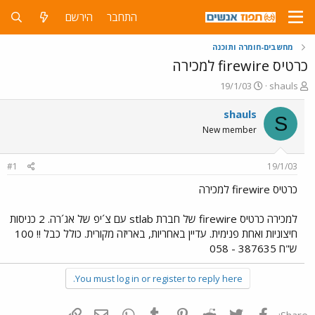
התחבר
הירשם
מחשבים-חומרה ותוכנה
כרטיס firewire למכירה
פ
פ
19/1/03
shauls
ו
ו
ת
ר
shauls
S
ח
ס
New member
ה
ם
נ
ב
ו
ת
#1
19/1/03
ש
א
א
ר
כרטיס firewire למכירה
י
ך
למכירה כרטיס firewire של חברת stlab עם צ´יפ של אג´רה. 2 כניסות
חיצוניות ואחת פנימית. עדיין באחריות, באריזה מקורית. כולל כבל !! 100
ש"ח 387635 - 058
You must log in or register to reply here.
פייסבוק
Twitter
Reddit
Pinterest
Tumblr
WhatsApp
דואר אלקטרוני
הוסף קישור
Share: