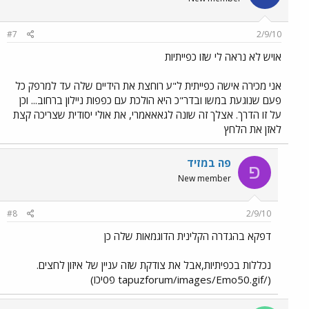
#7
2/9/10
אויש לא נראה לי שזו כפייתיות
אני מכירה אישה כפייתית ל"ע רוחצת את הידיים שלה עד למרפק כל
פעם שנוגעת במשו ובדר"כ היא הולכת עם כפפות ניילון ברחוב... וכן
על זו הדרך. אצלך זה שונה לגאאאמרי, את אולי יסודית שצריכה קצת
לאזן את הלחץ
פה במזיד
פ
New member
#8
2/9/10
דפקא בהגדרה הקלינית הדוגמאות שלה כן
נכללות בכפיתיות,אבל את צודקת שזה עניין של איזון לחצים.
(/tapuzforum/images/Emo50.gif פ0יכו)