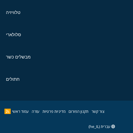
טלוויזיה
סלולארי
מבשלים כשר
חתולים
צור קשר
תקנון הפורום
מדיניות פרטיות
עזרה
עמוד ראשי
עברית (he_IL)