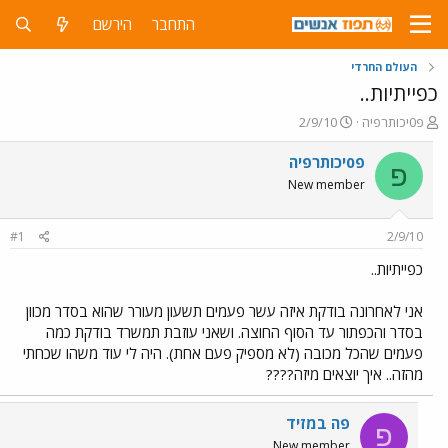
התחבר
הירשם
העולם החרדי
כפייתיות..
פ
פ
פ0יכותרפיה
2/9/10
ו
ו
ת
ר
פ0יכותרפיה
פ
ח
ס
New member
ה
ם
נ
ב
ו
ת
#1
2/9/10
ש
א
א
ר
כפייתיות..
י
ך
אני לאחרונה בודקת איזה עשר פעמים תשעון מעורר שהוא בסדר מכוון
בסדר והכפתור עד הסוף החוצה. ושאני עוזבת תמשרד בודקת כמה
פעמים שהכל מכובה (לא מספיק פעם אחת). היה לי עוד משהו שכחתי
מהזה.. איך יוצאים מיזה????
פה במזיד
פ
New member