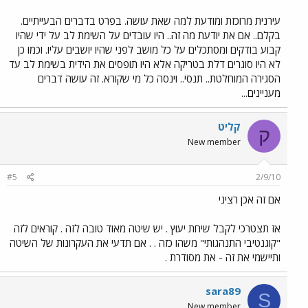
עירנית מרוכזת ומודעת למה שאת עושה.‏ בפרט בדברים הבעייתיים.‏
בקלם..‏ אם את יודעת מה זה..‏ היו עובדים על השימת לב על ידי שהיו
קבוע בודקים ומסתכלים על כל מושב לפני שהיו יושבים עליו.‏ וכמו כן
לא היו סוגרים דלת בטריקה אלא היו תופסים את הידית בשימת לב עד
הסגירה המוחלטת..‏ תנסי..‏ וינסה כל מי שקורא.‏ זה עושה דברים
מעניינים...
קליט
ק
New member
#5
2/9/10
אם זה אכן רציני
אז תצטרכי לקבל שיחת יעוץ . יש שיטה מאוד טובה לזה . קוראים לזה
"קוגנטיבי התנהגותי" משהו כזה . . אם תדעי את העקרונות של השיטה
ותיישמי את זה - את מסודרת .
sara89
S
New member