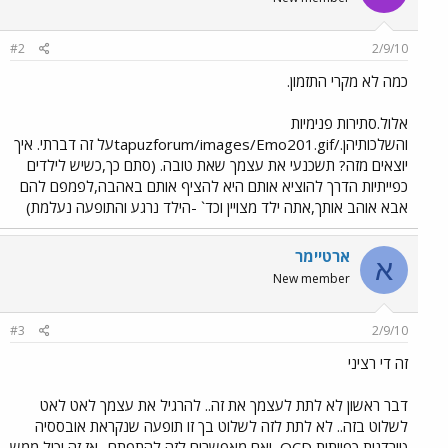
#2
2/9/10
כמה לא מקרי התזמון.
אלול.סתירות פנימיות
והשלכותיהן./tapuzforum/images/Emo201.gifעל זה דברתי. איך
יוצאים מזה? תשכנעי את עצמך שאת טובה. (סתם כך,כשיש לילדים
כפייתיות הדרך להוציא אותם היא להציף אותם באהבה,לפמפם להם
אבא אוהב אותך,אתה ילד מצויין וכד` -הילד נרגע והתופעה נעלמת)
ארטיימר
א
New member
#3
2/9/10
זה די רציני
דבר ראשון לא לתת לעצמך את זה.. להרגיל את עצמך לאט לאט
לשלוט בזה.. לא לתת לזה לשלוט בך זו תופעה שנקראת אובססיה
טורדנית כפייתית OCD, ואם מאפשרים לזה להתפתח.. אז זה יכול ממש