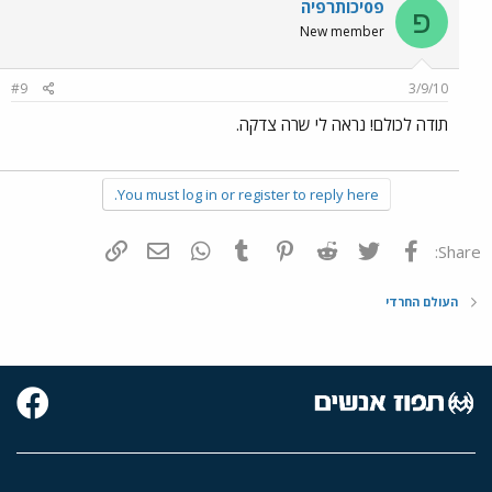
פ0יכותרפיה
פ
New member
#9
3/9/10
תודה לכולם! נראה לי שרה צדקה.
You must log in or register to reply here.
פייסבוק
Twitter
Reddit
Pinterest
Tumblr
WhatsApp
דואר אלקטרוני
הוסף קישור
Share:
העולם החרדי