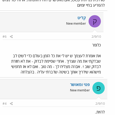
להפריע בחיי יומיום
קליט
ק
New member
#6
2/9/10
כלומר
את אומרת לעצמך ש יש לי את כל הזמן בעולם כדי לשים לב
שבדקתי את מה שצריך . אחרי שסיימת לבדוק - את לא חוזרת
לבדוק שוב ! . אם זה מצליח לך - מה טוב . ואם לא אז תחפשי
מישהוא שידריך אותך בשיטה שדברתי עליה . בהצלחה
פנוי ומאושר
פ
New member
#4
2/9/10
להיות..