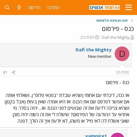
התחבר
הירשם
זינה הנסיכה הלוחמת
כנס - פירסום
פ
פ
21/7/01
Dafi the Mighty
ו
ו
ת
ר
Dafi the Mighty
D
ח
ס
New member
ה
ם
נ
ב
ו
ת
#1
21/7/01
ש
א
א
ר
כנס - פירסום
י
ך
אז ככה, דיברתי עם אחותי (שהיא עובדת "בפנאי פלוס"), ושאלתי אותה
אם אפשר לפרסם שם את הכנס. אז היא אמרה שאין בעיות (אבל בקטן)
ושהיא צריכה לדעת את זה שבועיים לפני הכנס. אז... יהיה בסדר. מי
אחראי על ההודעה של הפירסום? שישלח לי את זה כשזה יהיה מוכן
שאני אשלח לה לאי מייל או משהו, לא יודעת איך זה הולך. דפנה
vampire1