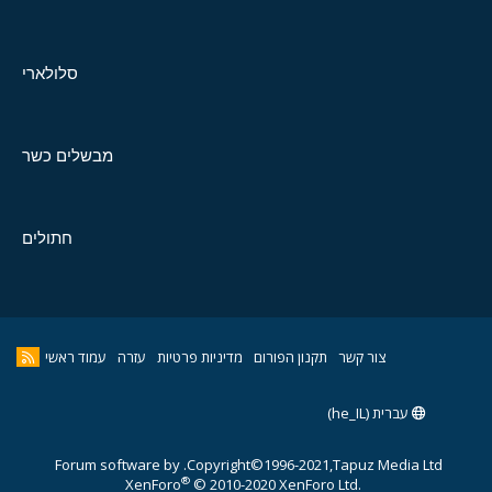
סלולארי
מבשלים כשר
חתולים
צור קשר
תקנון הפורום
מדיניות פרטיות
עזרה
עמוד ראשי
עברית (he_IL)
Forum software by
Copyright©1996-2021,Tapuz Media Ltd.
®
XenForo
© 2010-2020 XenForo Ltd.