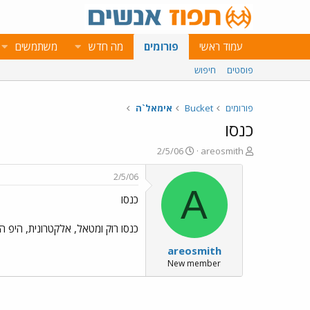
עמוד ראשי
פורומים
מה חדש
משתמשים
פוסטים
חיפוש
פורומים
Bucket
אימאל`ה
כנסו
פ
פ
2/5/06
areosmith
ו
ו
ת
ר
2/5/06
ח
ס
A
כנסו
ה
ם
נ
ב
ו
ת
כנסו רוק ומטאל, אלקטרונית, היפ הופ וכל סוגי
ש
א
areosmith
א
ר
י
New member
ך