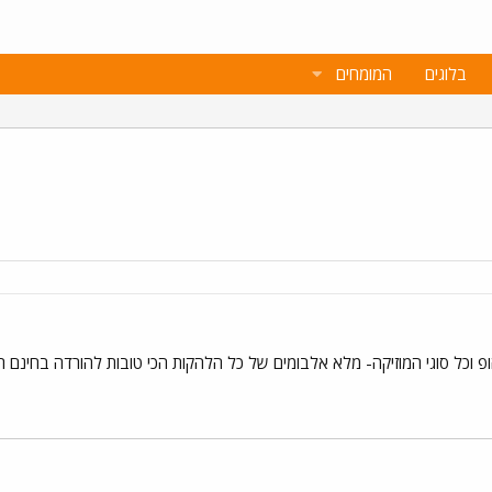
בלוגים
המומחים
 המוזיקה- מלא אלבומים של כל הלהקות הכי טובות להורדה בחינם רק בטוטאל .net/index.php?showforum=8