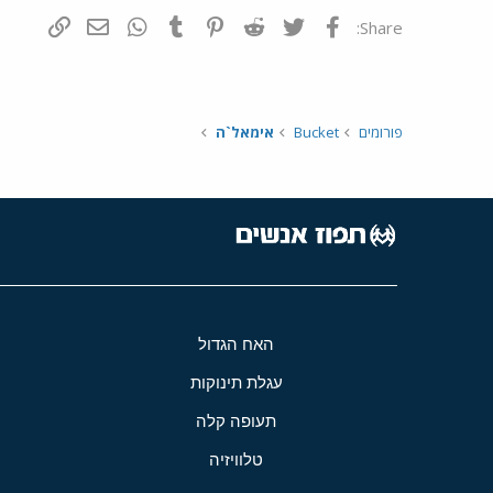
פייסבוק
Twitter
Reddit
Pinterest
Tumblr
WhatsApp
דואר אלקטרונ
הוסף קי
Share:
פורומים
Bucket
אימאל`ה
האח הגדול
עגלת תינוקות
תעופה קלה
טלוויזיה