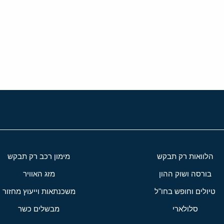
י
שור
הלוואות רק תבקש
מימון רכב רק תבקש
בורסה ושוק ההון
מזג האוויר
טיולים וחופש בחו"ל
משכנתאות וייעוץ מחזור
סלולארי
מבשלים כשר