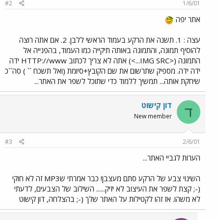
#2
1/6/01
אתר יפה
עצה : 1. תשנה את הרקע בעמוד הראשי ללבן. 2. אם אתה רוצה
להוסיף תמונה, והתמונה באותה תיקייה כמו העמוד, בהפנייה אל
התמונה (<IMG SRC...>) אתה לא צריך לכתוב HTTP://www ידה
ידה ידה. מספיק שתרשום את שם הקובץ+סיומת (ואל תשכח `` ) סה``כ
שיחקת אותה... תמשיך ללמוד כדי שתוכל לשפר את האתר...
דון קִישוט
ד
New member
#3
2/6/01
הערות לגביי האתר...
השינוי צבע של הרקע סתם מעצבן! כבר אמרתי שMP3 זה לא חוקי
(-; קצת לשפר את העיצוב לא יזיק...... השילוב של הצבעים, לדעתי
לא משהו. אז זהו לקטילות על האתר שלך (-; בהצלחה, דון קישוט