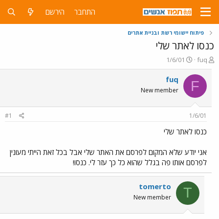
התחבר
הירשם
פיתוח יישומי רשת ובניית אתרים
כנסו לאתר שלי
פ
פ
1/6/01
fuq
ו
ו
ת
ר
fuq
F
ח
ס
New member
ה
ם
נ
ב
ו
ת
#1
1/6/01
ש
א
א
ר
כנסו לאתר שלי
י
ך
אני יודע שלא המקום לפרסם את האתר שלי אבל בכל זאת הייתי מעונין
לפרסם אותו פה בגלל שהוא כל כך עזר לי. כנסו!
tomerto
T
New member