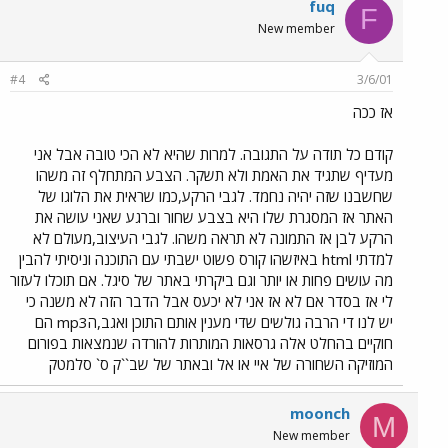
fuq
F
New member
#4
3/6/01
אז ככה
קודם כל תודה על התגובה. למרות שהיא לא הכי טובה אבל אני
מעדיף שתגיד את האמת ולא תשקר. הצבע המתחלף זה משהו
שחשבנו שזה יהיה נחמד. לגבי הרקע,כמו שראית את הלוגו של
האתר אז המסגרת שלו היא בצבע שחור וברגע שאני עושה את
הרקע לבן אז התמונה לא תראה משהו. לגבי העיצוב,מעולם לא
למדתי html באיזשהו קורס פשוט ישבתי עם התוכנה וניסיתי להבין
מה עושים פחות או יותר וגם ביקרתי באתר של סיגל. אם תוכלו לעזור
לי אז בסדר אם לא אז אני לא יכעס אבל הדבר הזה לא משנה כי
יש לנו די הרבה גולשים שדי מענין אותם התוכן ואגב,הmp3 הם
חוקיים בהחלט אלה גרסאות המותרות להורדה שנמצאות בפורום
המוזיקה השחורה של איי או אל ובאתר של שב``ק ס` סלמטק
moonch
M
New member