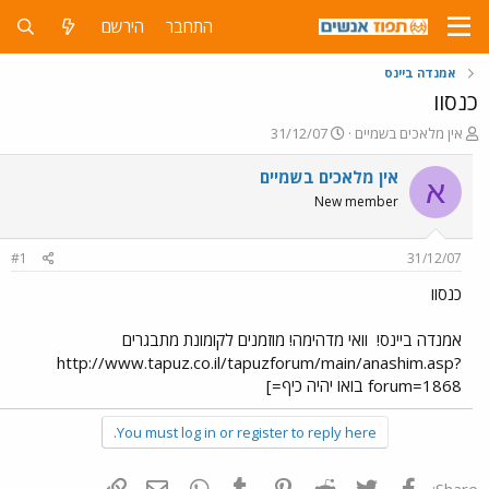
התחבר
הירשם
אמנדה ביינס
כנסוו
פ
פ
אין מלאכים בשמיים
31/12/07
ו
ו
ת
ר
אין מלאכים בשמיים
א
ח
ס
New member
ה
ם
נ
ב
ו
ת
#1
31/12/07
ש
א
א
ר
כנסוו
י
ך
אמנדה ביינס!
וואי מדהימה! מוזמנים לקומונת מתבגרים
http://www.tapuz.co.il/tapuzforum/main/anashim.asp?
forum=1868 בואו יהיה כיף=]
You must log in or register to reply here.
פייסבוק
Twitter
Reddit
Pinterest
Tumblr
WhatsApp
דואר אלקטרוני
הוסף קישור
Share: