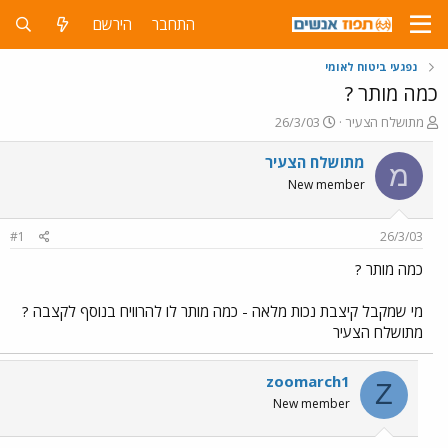
התחבר
הירשם
נפגעי ביטוח לאומי
כמה מותר ?
פ
פ
מתושלח הצעיר
26/3/03
ו
ו
ת
ר
מתושלח הצעיר
מ
ח
ס
New member
ה
ם
נ
ב
ו
ת
#1
26/3/03
ש
א
א
ר
כמה מותר ?
י
ך
מי שמקבל קיצבת נכות מלאה - כמה מותר לו להרוויח בנוסף לקצבה ?
מתושלח הצעיר
zoomarch1
Z
New member