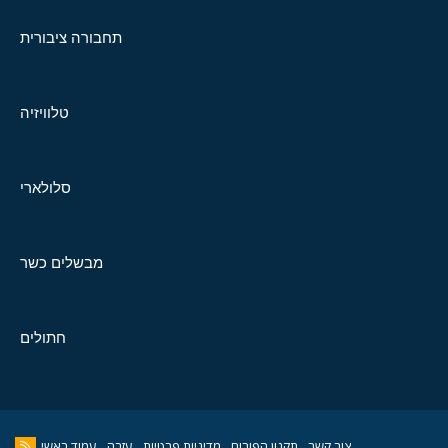
תחבורה ציבורית
טלוויזיה
סלולארי
מבשלים כשר
חתולים
צור קשר
תקנון הפורום
מדיניות פרטיות
עזרה
עמוד ראשי