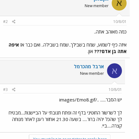
א
New member
#2
10/8/01
כמה מאוהב אתה..
איזה כיף לשמוע, שמח בשבילך..שמח בשבילה.. ואם כבר אז
איפה
אתה בן אדם???
און.
ארבל מהכרמל
א
New member
#3
10/8/01
יש הסבר...... ../images/Emo8.gif
לך לשרשור החוטיני בדף זה ופתח תגובתי על הביישנות....מבטיח
לך שהכל יהיה ברור..... בשעה 21.30 אחזור רענן לאחר מנוחה
קצרה.....ביי.
You must log in or register to reply here.