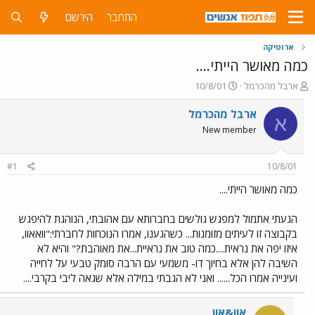
התחבר
הירשם
ארוטיקה
כמה מאושר הייתי....
פ
פ
ארבל מהכרמל
10/8/01
ו
ו
ת
ר
ארבל מהכרמל
א
ח
ס
New member
ה
ם
נ
ב
ו
ת
#1
10/8/01
ש
א
א
ר
כמה מאושר הייתי....
י
ך
הגעתי אתמול למפגש גולשים בחברותא עם אהובתי, הנוהגת להיפגש
בקבוצה זו לעיתים מזומנות... כשהגענו, אמרו הנוכחות לחברתי:"וואאוו,
איזו יפה את נראית....כמה טוב את נראיית...את מאוהבת?" והיא לא
השיבה להן אלא בחיוך דו- משמעי עם הרבה סומק טבעי על לחייה
ועינייה אמרו הכל...... ואני לא הגבתי במילה אלא שגאה ליבי בקרבי....
און&און