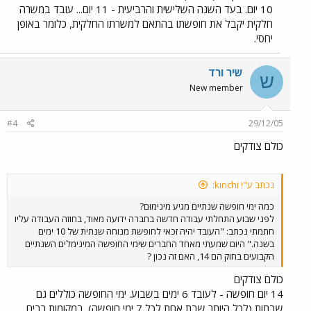
10 יום. בעד השנה השלישית והרביעית - 11 יום... עובד במשרה
חלקית יקבל את חופשתו בהתאם למשרתו החלקית, כלומר באופן
יחסי.
שיר ורד
ש
New member
#4
29/12/05
כולם צודקים
נכתב ע"י kinchi:
כמה ימי חופשה שנתיים מגיע מינימום?
לפני שבוע התחלתי עבודה חדשה בחברה ידועה מאוד, בחוזה העבודה עליו
חתמתי נכתב: "העובד יהיה זכאי לחופשת מנוחה שנתית של 10 ימים
בשנה." היום שמעתי מאחד החברים שימי החופשה המינימלים השנתיים
הקבועים בחוק הם 14, האם זה נכון ?
כולם צודקים
14 יום חופשה - לעובד 6 ימים בשבוע. ימי החופשה כוללים גם
שבתות (לכל היותר שבת אחת לכל 7 ימי חופשה). במקומות רבים,