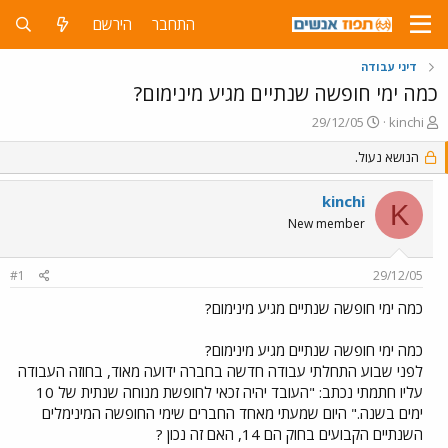
התחבר
הירשם
דיני עבודה
כמה ימי חופשה שנתיים מגיע מינימום?
פ
פ
29/12/05
kinchi
ו
ו
ת
ר
הנושא נעול.
ח
ס
ה
ם
kinchi
K
נ
ב
New member
ו
ת
ש
א
א
ר
#1
29/12/05
י
ך
כמה ימי חופשה שנתיים מגיע מינימום?
כמה ימי חופשה שנתיים מגיע מינימום?
לפני שבוע התחלתי עבודה חדשה בחברה ידועה מאוד, בחוזה העבודה
עליו חתמתי נכתב: "העובד יהיה זכאי לחופשת מנוחה שנתית של 10
ימים בשנה." היום שמעתי מאחד החברים שימי החופשה המינימלים
השנתיים הקבועים בחוק הם 14, האם זה נכון ?