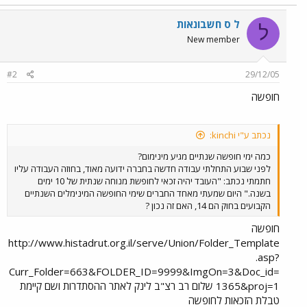
ל ס חשבונאות
ל
New member
#2
29/12/05
חופשה
נכתב ע"י kinchi:
כמה ימי חופשה שנתיים מגיע מינימום?
לפני שבוע התחלתי עבודה חדשה בחברה ידועה מאוד, בחוזה העבודה עליו
חתמתי נכתב: "העובד יהיה זכאי לחופשת מנוחה שנתית של 10 ימים
בשנה." היום שמעתי מאחד החברים שימי החופשה המינימלים השנתיים
הקבועים בחוק הם 14, האם זה נכון ?
חופשה
http://www.histadrut.org.il/serve/Union/Folder_Template
.asp?
Curr_Folder=663&FOLDER_ID=9999&ImgOn=3&Doc_id=
1365&proj=1 שלום רב רצ"ב לינק לאתר ההסתדרות ושם קיימת
טבלת הזכאות לחופשה