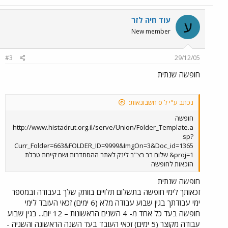
עוד חיה לזר
ע
New member
#3
29/12/05
חופשה שנתית
נכתב ע"י ל ס חשבונאות:
חופשה
http://www.histadrut.org.il/serve/Union/Folder_Template.a
sp?
Curr_Folder=663&FOLDER_ID=9999&ImgOn=3&Doc_id=1365
&proj=1 שלום רב רצ"ב לינק לאתר ההסתדרות ושם קיימת טבלת
הזכאות לחופשה
חופשה שנתית
זכאותך לימי חופשה בתשלום תלויים בוותק שלך בעבודה ובמספר
ימי עבודתך בגין שבוע עבודה מלא (6 ימים) זכאי העובד לימי
חופשה בעד כל אחד מ- 4 השנים הראשונות – 12 יום... בגין שבוע
עבודה מקוצר (5 ימים) זכאי העובד בעד השנה הראשונה והשניה -