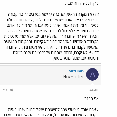
פיקוח נפש דוחה שבת.
זה לא המקרה הראשון שחברה קדישא מסרבים לקבור קבורה
דתית ו\או צבאית אזרח ישראל, יהודים לרוב, שיהדותם `מוטלת
בספק`. ולומר את האמת, אין לי בעיה עם זה. שלא יקברו אותם
קבורה דתית. אני לא יכול להתווכח עם אמונה דתית של מישהו.
הבעיה היא לא שחברה קדישא לא קוברים, אלא שאלטרנטיבות
הקבורה האזרחית בארץ הם לרוב לא קיימות, ובמקומות המועטים
שאפשר לקבור בהם אזרחית, העלות היא אסטרונומית. שחברה
קדישא לא יקברו, זכותם. שתהיה אלטרנטיבה אזרחית זולה
והגיונית. יוב, שכולו מוטל בספק.
autumn
A
New member
#9
4/6/01
אני הבנתי
שאיזה עובד סוציאלי אמר למשפחה שיכול להיות שיהיו בעיות
בקבורה -ומשם זה התנפח וכו`, ובעצם לקדישה אין בעיה במקרה