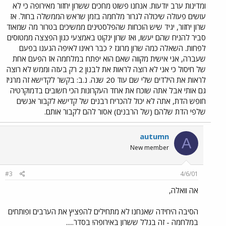
ומדינות ערב יודעות. אנחנו פשוט מחכים ששרון יחזור מאירופה כי לא
עושים פעולה שיכולה לגרור מלחמה בזמן שראש הממשלה בחול. אז
שרון יחזור, יגיד שיש הוכחות שהפלסטינים ממשיכים בטרור מה שמאוד
סביר להניח שהם יעשו, ואז שרון ינקוט באמצעי כגון הפצצה ממטוסים
לפחות. השאלה כמה שרון מרוגז ? כבר ראינו לאיפה הגענו בפעם
שעברה, אני אישית מקווה שאם הוא יפתח במלחמה אז הפעם אחת
של חיסול כי אני לא רוצה לראות את לבנון 2 רק בעזה וממש לא רוצה
לראות את הילדים שלי שם עוד 20 שנה. נ.ב: בקשר לקדישא זה מרגיז
גם אותי אבל אתה שוכח את אחד העקרונות הכי חשובים בדמוקרטיה
חופש הדת, אתה לא יכול להכריח רבנים של קדישא לקבור אנשים
שלפי הדת שלהם (של הרבנים) אסור להם לקבור אותם.
autumn
A
New member
#3
4/6/01
אה וואלה,
הסיבה היחידה שאנחנו לא מתחילים להפציץ את הערבים ופותחים
במלחמה - זה בגלל ששרון באירופה! בסדר.....