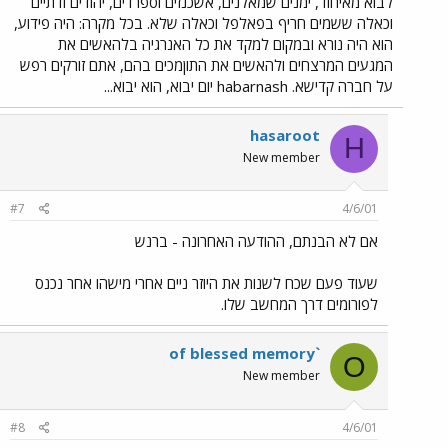
לבוא מאיחוד, ימנים שמאלנים, אשכנזים וספרדים, יהודים ודתיים
וכאלה ששמים חריף בפאלפל וכאלה שלא. בכל מקרה: היה פידוע,
הוא היה נורא ובמקום למקד את כל האנרגיה בלהאשים את
המגעים המרצחים ולהאשים את התוןמכים בהם, אתם זורקים רפש
על חברה קדישא. habarnash יום יבוא, הוא יבוא...
hasaroot
H
New member
#7
4/6/01
אם לא הבנתם, ההודעה האחרונה - ברנש
שעוד פעם שכח לשנות את היוזר ניים אחרי מישהו אחר נכנס
לפורומים דרך המחשב שלו.
of blessed memory`
O
New member
#8
4/6/01