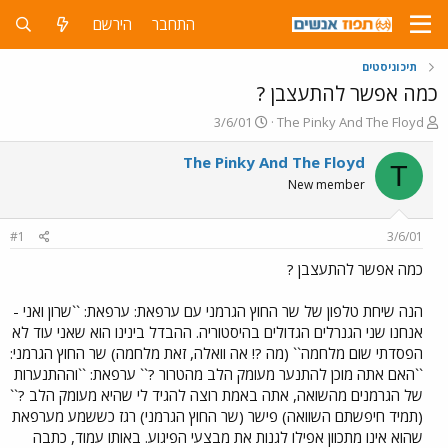
התחבר
הירשם
תיכוניסטים
כמה אפשר להתעצבן ?
פ
פ
3/6/01
The Pinky And The Floyd
ו
ו
ת
ר
The Pinky And The Floyd
T
ח
ס
New member
ה
ם
נ
ב
ו
ת
#1
3/6/01
ש
א
א
ר
כמה אפשר להתעצבן ?
י
ך
הנה שיחת טלפון של שר החוץ הגרמני עם ערפאת: ערפאת: ``שרון ואני -
אנחנו שני הגנרלים הגדולים בהיסטוריה. ההבדל בינינו הוא שאני עוד לא
הפסדתי שום מלחמה`` (מה ?! אה וואלה, זאת מלחמה) שר החוץ הגרמני:
``האם אתה מוכן להתנער מעומק הלב מהטרור ?`` ערפאת: ``וההתנערות
של הגרמנים מהשואה, אתה באמת רוצה להגיד לי שהיא מעומק הלב ?``
(תמיד חיפשתם השוואה) פישר (שר החוץ הגרמני) רגז כששמע מערפאת
שהוא אינו מתכוון אפילו לגנות את מבצעי הפיגוע. באותו עמוד, כתבה