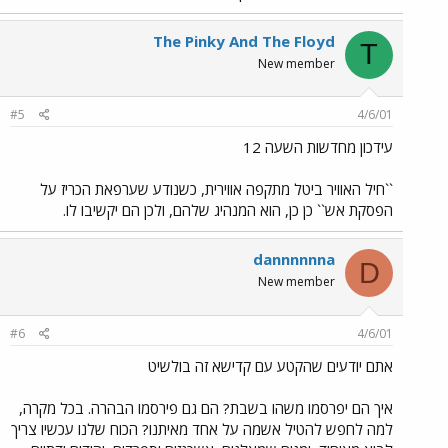
The Pinky And The Floyd
T
New member
#5
4/6/01
עידכון מחדשות השעה 12
``חיל האוויר ביטל מתקפה אווירית, כשנודע שערפאת הכריז על
הפסקת אש`` כן כן, הוא המנהיג שלהם, ולכן הם יקשיבו לו.
dannnnnna
D
New member
#6
4/6/01
אתם יודעים שהקטע עם קדישא זה בולשיט
איך הם יפרסמו משהו בשבת? הם גם פירסמו הבהרה. בכל מקרה,
למה לחפש להטיל אשמה על אחד מאיתנו? הכוח שלנו עכשיו צריך