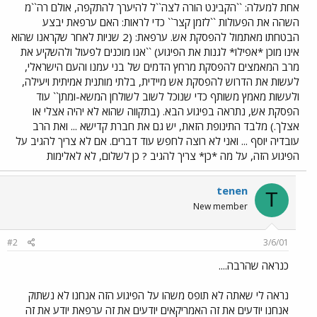
אחת למעלה: ``הקבינט הורה לצה``ל להיערך להתקפה, אולם רה``מ
השהה את הפעולות ``לזמן קצר`` כדי לראות: האם ערפאת יבצע
הבטחתו מאתמול להפסקת אש. ערפאת: (2 שניות לאחר שקראנו שהוא
אינו מוכן *אפילו* לגנות את הפיגוע) ``אנו מוכנים לפעול ולהשקיע את
מרב המאמצים להפסקת מרחץ הדמים של בני עמנו והעם הישראלי,
לעשות את הדרוש להפסקת אש מיידית, בלתי מותנית אמיתית ויעילה,
ולעשות מאמץ משותף כדי שנוכל לשוב לשולחן המשא-ומתן`` עוד
הפסקת אש, נתראה בפיגוע הבא. (בתקווה שהוא לא יהיה אצלי או
אצלך.) מלבד התינופת הזאת, יש גם את חברת קדישא ... ואת הרב
עובדיה יוסף ... ואני לא רוצה לחפש עוד דברים. אם לא צריך להגיב על
הפיגוע הזה, על מה *כן* צריך להגיב ? כן לשלום, לא לאלימות
tenen
T
New member
#2
3/6/01
כנראה שהרבה....
נראה לי שאתה לא תופס משהו על הפיגוע הזה אנחנו לא נשתוק
אנחנו יודעים את זה האמריקאים יודעים את זה ערפאת יודע את זה